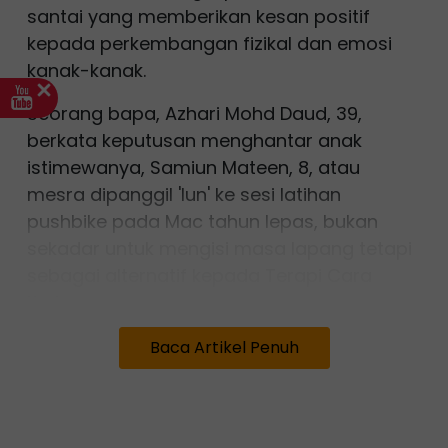
santai yang memberikan kesan positif
kepada perkembangan fizikal dan emosi
kanak-kanak.
Seorang bapa, Azhari Mohd Daud, 39,
berkata keputusan menghantar anak
istimewanya, Samiun Mateen, 8, atau
mesra dipanggil 'Iun' ke sesi latihan
pushbike pada Mac tahun lepas, bukan
sekadar untuk mengisi masa lapang tetapi
sebagai alternatif kepada Terapi Cara
Kerja.
"Anak-anak autistik ini, mengikut
Baca Artikel Penuh
pandangan pakar, memerlukan ruang
untuk melepaskan tenaga kerana mereka
cenderung hiperaktif. Di litar
pushbike,
Iun