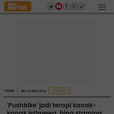
HOME
SKIL & KERJAYA
'Pushbike' jadi terapi kanak-
kanak istimewa, bina stamina