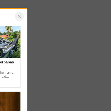
×
terbabas
hun Lima
d
mpat
ur Kuin
 di... ...