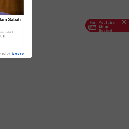
alam Sabah
Youtube
Sinar
Bestari
bantuan
usi
wasta dalam
.
iZooto
red by