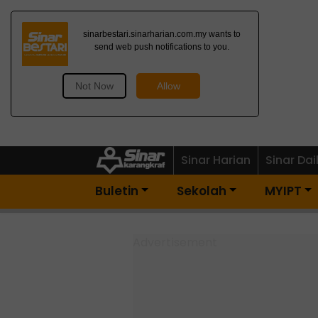
Dapatkan Newsletter
Percuma>
Sinar Harian
Sinar Dai
Buletin
Sekolah
MYIPT