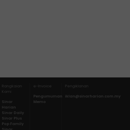
Rangkaian
e-Invoice
Pengiklanan
Kami
Pengumuman
iklan@sinarharian.com.my
Sinar
Memo
Harian
Sinar Daily
Sinar Plus
Pop Family
Sinar