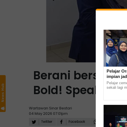
Berani bersuara,
Pelajar Or
impian jad
Pelajar cem
Bold! Speak Up!'
News Hub
sekali lagi 
masuk ke In
Kampus Kota 
Wartawan Sinar Bestari
04 May 2026 07:01pm