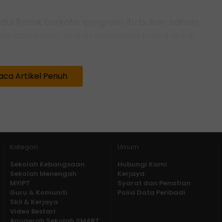
Abdul Rezak berkata, program itu bukan sahaja
epada murid, malah membuka ruang untuk
.
t lihat bagaimana murid-murid berani
aca Artikel Penuh
an menyampaikan idea mereka. Ini
 penting dalam membentuk kemahiran
rm pendidikan yang aktif turun padang,
Sinar
rkongsi ilmu dan pengalaman bersama
Kategori
Umum
i program berimpak.
Sekolah Kebangsaan
Hubungi Kami
Sekolah Menengah
Kerjaya
MYIPT
Syarat dan Penafian
Guru & Komuniti
Polisi Data Peribadi
Skil & Kerjaya
Video Bestari
Anugerah Sekolah SMART