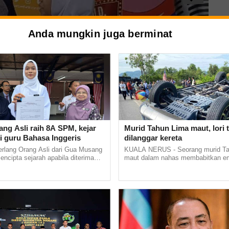
Anda mungkin juga berminat
 serlah bakat: 'Be
ang Asli raih 8A SPM, kejar
Murid Tahun Lima maut, lori 
i guru Bahasa Inggeris
dilanggar kereta
erlang Orang Asli dari Gua Musang
KUALA NERUS - Seorang murid Ta
 cungkil potensi muri
mencipta sejarah apabila diterima
maut dalam nahas membabitkan e
stitut Pendidikan Guru (IPG)
kenderaan di Jalan Kampung Panch
Bharu di... ......
dekat Padang Kemunting, Batu Rakit,