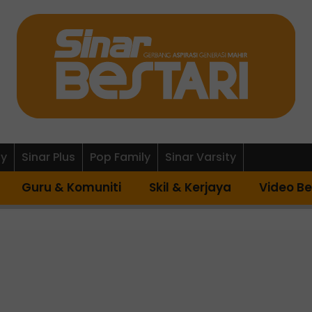
ly
Sinar Plus
Pop Family
Sinar Varsity
Guru & Komuniti
Skil & Kerjaya
Video Be