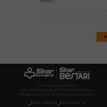
pelajar.
Editor Sinar Bestari, Nurbaya 
memberi pendedahan baharu k
mereka membina keyakinan diri
“Melalui bengkel ini, kita dapa
B
mencuba, tampil ke hadapan d
merupakan langkah awal yang
komunikasi,” katanya.
Menurut beliau, sebagai platfo
Bestari
komited untuk terus be
warga sekolah melalui pelbaga
Sinar Karangkraf Sdn. Bhd.
Lot 1, Jalan Renggam 15/5, Persiaran Selangor,
Seksyen 15, 40000 Shah Alam Selangor, Malaysia
6019-2329 032
6013-6236 716