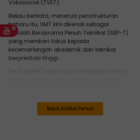
Vokasional (TVET).
Beliau berkata, menerusi penstrukturan
baharu itu, SMT kini dikenali sebagai
Sekolah Berasrama Penuh Teknikal (SBP-T)
yang memberi fokus kepada
kecemerlangan akademik dan teknikal
berprestasi tinggi.
"Ini (inisiatif) sekali gus meletakkan status
SBP-T setaraf dengan sekolah-sekolah
berasrama penuh (SBP) yang lain," katanya
menerusi hantaran di Facebook.
Baca Artikel Penuh
Fadhlina turut menegaskan peranan SBP-T
akan terus diperkasakan bagi memastikan
institusi tersebut mampu melahirkan modal
insan yang cemerlang dalam bidang Sains,