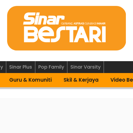
ly
Sinar Plus
Pop Family
Sinar Varsity
Guru & Komuniti
Skil & Kerjaya
Video Be