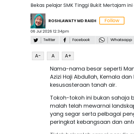
Bekas pelajar SMK Tinggi Bukit Mertajam in
ROSHLAWATY MD RAIEH
06 Jul 2026 12:34pm
A-
A
A+
Nama-nama besar seperti Man
Azizi Haji Abdullah, Kemala d
kesusasteraan tanah air.
Tokoh-tokoh ini bukan sahaja be
malah telah mewarnai landskap
yang segar serta pelbagai pengi
peringkat kebangsaan dan ant