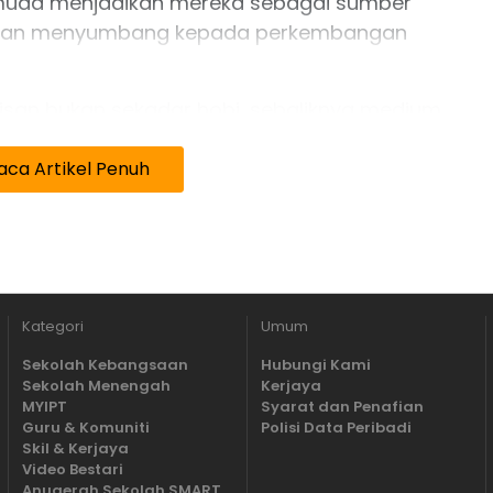
s muda menjadikan mereka sebagai sumber
ya dan menyumbang kepada perkembangan
lisan bukan sekadar hobi, sebaliknya medium
mbina pemikiran masyarakat dan
rasi akan datang.
aca Artikel Penuh
Kategori
Umum
Sekolah Kebangsaan
Hubungi Kami
Sekolah Menengah
Kerjaya
MYIPT
Syarat dan Penafian
Guru & Komuniti
Polisi Data Peribadi
Skil & Kerjaya
Video Bestari
Anugerah Sekolah SMART