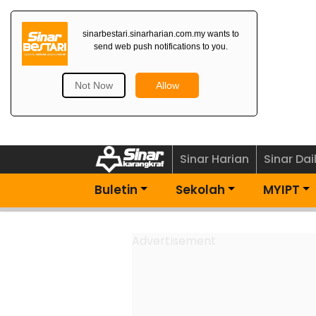
Dapatkan Newsletter
Percuma>
Sinar Harian
Sinar Dai
Buletin
Sekolah
MYIPT