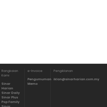
Rangkaian
e-Invoice
Pengiklanan
Kami
Pengumuman
iklan@sinarharian.com.my
Sinar
Memo
Harian
Sinar Daily
Sinar Plus
Pop Family
Sinar