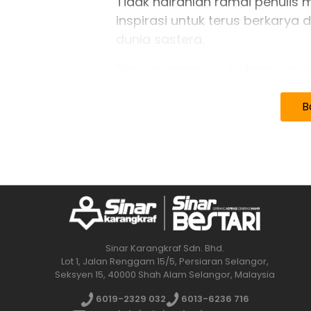
Tidak hairanlah ramai penuli
inspirasi untuk terus berkar
dunia sastera.
Bagi golongan ini, bidang penu
untuk menyampaikan idea, me
meninggalkan legasi buat gene
B
Sinar Karangkraf Sdn. Bhd.
Lot 1, Jalan Renggam 15/5, Persiaran Selangor,
Seksyen 15, 40000 Shah Alam Selangor, Malaysia
6019-2329 032
6013-6236 716