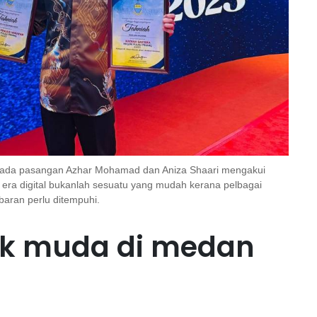
epada pasangan Azhar Mohamad dan Aniza Shaari mengakui
 era digital bukanlah sesuatu yang mudah kerana pelbagai
baran perlu ditempuhi.
ak muda di medan