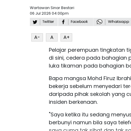
Wartawan Sinar Bestari
06 Jul 2026 04:00pm
A-
A
A+
Pelajar perempuan tingkatan ti
di sini, cedera pada bahagian p
luka tikaman pada bahagian bad
Bapa mangsa Mohd Firuz Ibrahim
bekerja sebelum menyedari ter
daripada pihak sekolah yang
insiden berkenaan.
"Saya ketika itu sedang menyu
berbunyi namun bila saya telef
saya cuma tak sihat dan tak s