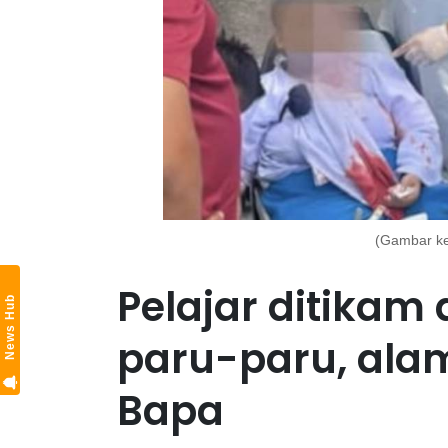
(Gambar ke
Pelajar ditikam 
News Hub
paru-paru, alam
Bapa