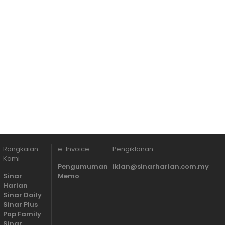
Rangkaian
e-Invoice
Pengiklanan
Kami
Pengumuman
iklan@sinarharian.com.my
Sinar
Memo
Harian
Sinar Daily
Sinar Plus
Pop Family
Sinar