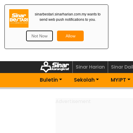
Dapatkan Newsletter
Percuma>
Sinar Harian
Sinar Dai
Buletin
Sekolah
MYIPT