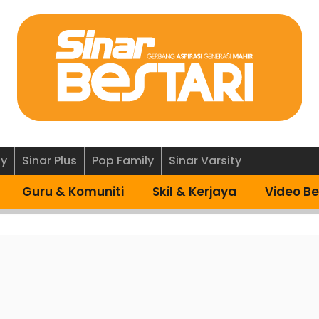
ly
Sinar Plus
Pop Family
Sinar Varsity
Guru & Komuniti
Skil & Kerjaya
Video Be