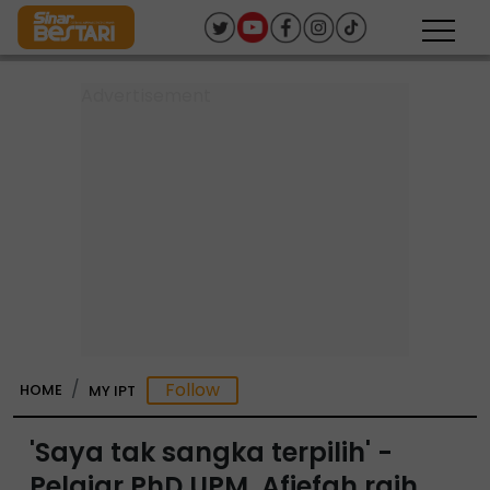
HOME
MY IPT
'Saya tak sangka terpilih' -
Pelajar PhD UPM, Afiefah raih