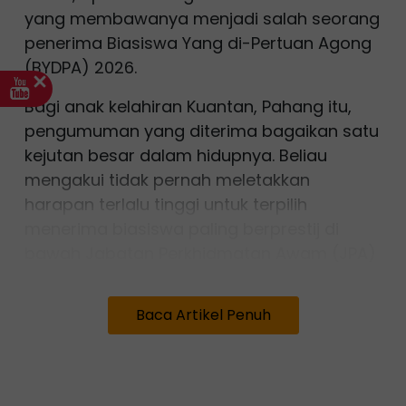
yang membawanya menjadi salah seorang
penerima Biasiswa Yang di-Pertuan Agong
(BYDPA) 2026.
Bagi anak kelahiran Kuantan, Pahang itu,
pengumuman yang diterima bagaikan satu
kejutan besar dalam hidupnya. Beliau
mengakui tidak pernah meletakkan
harapan terlalu tinggi untuk terpilih
menerima biasiswa paling berprestij di
bawah Jabatan Perkhidmatan Awam (JPA)
tersebut.
Baca Artikel Penuh
Sebaliknya, Afiefah hanya berusaha
memberikan yang terbaik sepanjang
proses pemilihan sebelum menyerahkan
segala ketentuan kepada ALLAH SWT.