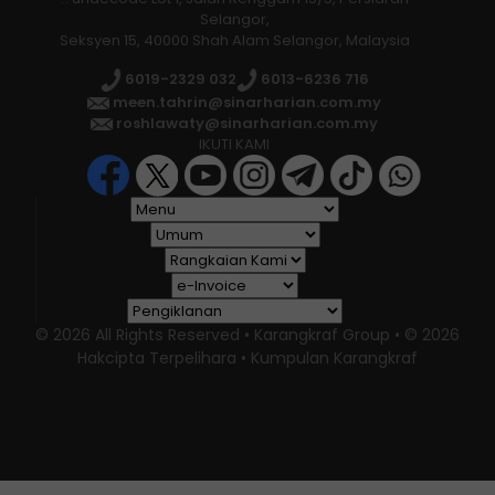
Selangor,
Seksyen 15, 40000 Shah Alam Selangor, Malaysia
6019-2329 032
6013-6236 716
meen.tahrin@sinarharian.com.my
roshlawaty@sinarharian.com.my
IKUTI KAMI
© 2026 All Rights Reserved • Karangkraf Group • © 2026
Hakcipta Terpelihara • Kumpulan Karangkraf