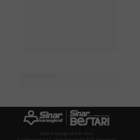
Sinar Karangkraf Sdn. Bhd.
!! urldecode Lot 1, Jalan Renggam 15/5, Persiaran