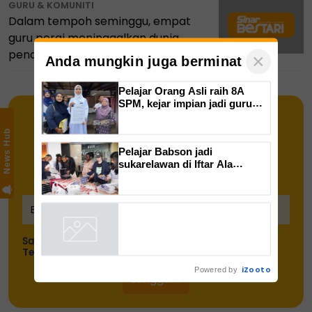
GURU & KOMUNITI
Dalam tempoh seminggu, empat
guru pergi meninggalkan dunia
pendidikan Sarawak
×
Anda mungkin juga berminat
Pelajar Orang Asli raih 8A
SPM, kejar impian jadi guru
Bahasa Inggeris
News Hub
Pelajar Babson jadi
Dapatkan Info semasa pendidikan
sukarelawan di Iftar Ala
Madinah@Karangkraf
terus ke inbox anda!
Saya telah memahami dan bersetuju dengan
Terma & Syarat
dan
Polisi data peribadi
iZooto
Powered by