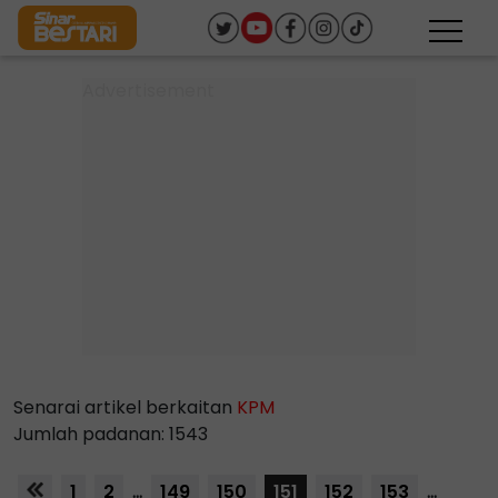
Senarai artikel berkaitan
KPM
Jumlah padanan: 1543
1
2
...
149
150
151
152
153
...