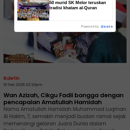
50 murid SK Melor teruskan
tradisi khatam al-Quran
iZooto
Powered by
Buletin
10 Feb 2025 02:20pm
Wan Azizah, Cikgu Fadli bangga dengan
pencapaian Amatullah Hamidah
Nama Amatullah Hamidah Muhammad Luqman
Al Hakim, 7, semakin menjadi bualan ramai sejak
memenangi gelaran Juara Dunia dalam