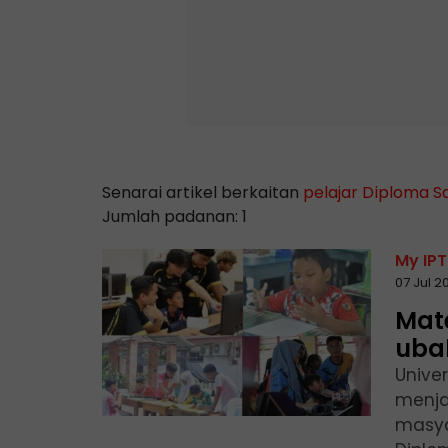
Senarai artikel berkaitan
pelajar Diploma S
Jumlah padanan: 1
My IPT
07 Jul 2
Mat
uba
Unive
menja
masya