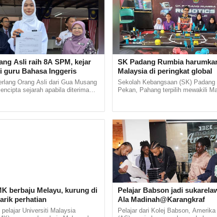
ang Asli raih 8A SPM, kejar
SK Padang Rumbia harumka
i guru Bahasa Inggeris
Malaysia di peringkat global
erlang Orang Asli dari Gua Musang
Sekolah Kebangsaan (SK) Padang
mencipta sejarah apabila diterima
Pekan, Pahang terpilih mewakili Ma
stitut Pendidikan Guru (IPG)
MakeX Robotics: World Champions
Bharu di... ......
yang bakal diadakan di Shenzhen... 
MK berbaju Melayu, kurung di
Pelajar Babson jadi sukarelaw
tarik perhatian
Ala Madinah@Karangkraf
elajar Universiti Malaysia
Pelajar dari Kolej Babson, Amerika