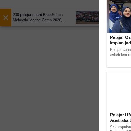
×
200 pelajar sertai Blue School
Malaysia Marine Camp 2026,
perkasa literasi lautan
Pelajar Or
impian jad
Pelajar cem
sekali lagi 
masuk ke In
Kampus Kota 
Pelajar U
Australia 
Sekumpulan p