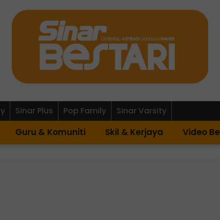
ly
Sinar Plus
Pop Family
Sinar Varsity
Guru & Komuniti
Skil & Kerjaya
Video Be