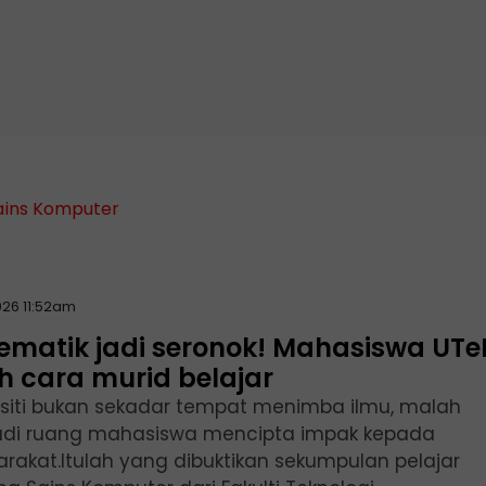
ains Komputer
026 11:52am
ematik jadi seronok! Mahasiswa UT
h cara murid belajar
rsiti bukan sekadar tempat menimba ilmu, malah
di ruang mahasiswa mencipta impak kepada
rakat.Itulah yang dibuktikan sekumpulan pelajar