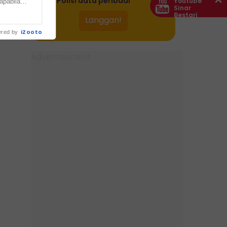
dan
Polisi data peribadi
Youtube
apabila
Sinar
Bestari
.
iZooto
red by