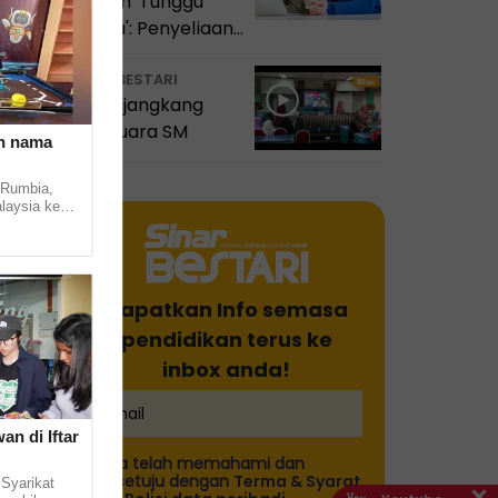
disuruh 'Tunggu
Sahaja': Penyeliaan
itu satu amanah
VIDEO BESTARI
SMK Sijangkang
Jaya juara SM
n nama
 Rumbia,
laysia ke
hip 2024
...
Dapatkan Info semasa
pendidikan terus ke
inbox anda!
an di Iftar
Saya telah memahami dan
bersetuju dengan
Terma & Syarat
 Syarikat