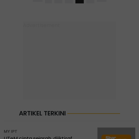
ARTIKEL TERKINI
MY IPT
UTeM cipta sejarah, diiktiraf