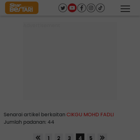
Senarai artikel berkaitan
CIKGU MOHD FADLI
Jumlah padanan: 44
1
2
3
4
5