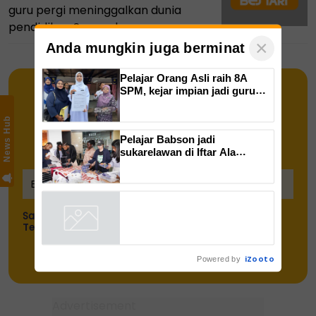
guru pergi meninggalkan dunia
pendidikan Sarawak
×
Anda mungkin juga berminat
Pelajar Orang Asli raih 8A
SPM, kejar impian jadi guru
Bahasa Inggeris
News Hub
Dapatkan Info semasa pendidikan
Pelajar Babson jadi
sukarelawan di Iftar Ala
terus ke inbox anda!
Madinah@Karangkraf
Saya telah memahami dan bersetuju dengan
Terma & Syarat
dan
Polisi data peribadi
iZooto
Powered by