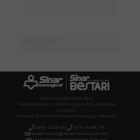
Sinar Karangkraf Sdn. Bhd.
!! urldecode Lot 1, Jalan Renggam 15/5, Persiaran
Selangor,
Seksyen 15, 40000 Shah Alam Selangor, Malaysia
6019-2329 032
6013-6236 716
meen.tahrin@sinarharian.com.my
roshlawaty@sinarharian.com.my