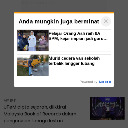
×
Anda mungkin juga berminat
Pelajar Orang Asli raih 8A
SPM, kejar impian jadi guru
Bahasa Inggeris
Murid cedera van sekolah
terbalik langgar lubang
iZooto
ARTIKEL TERKINI
Powered by
MY IPT
UTeM cipta sejarah, diiktiraf
Malaysia Book of Records dalam
pengurusan tenaga lestari