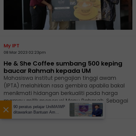
My IPT
08 Mar 2023 02:23pm
He & She Coffee sumbang 500 keping
baucar Rahmah kepada UM
Mahasiswa institut pengajian tinggi awam
(IPTA) melahirkan rasa gembira apabila bakal
menikmati hidangan berkualiti pada harga
mampu milik menerusi Menu Rahmah. Sebagai
×
90 peratus pelajar UniMAIWP
permulaan, program Menu...
ditawarkan Bantuan Am
Pelajaran sehingga RM10,000
setahun