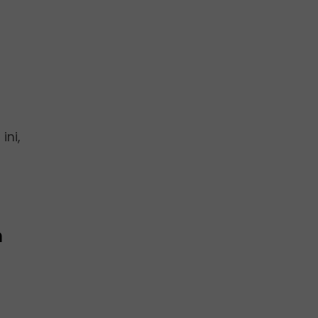
ini,
h