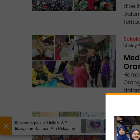
dipel
Dalam
terha
Sekol
14 May 
Med
Oran
Hampi
Orang
dalam
progr
My IPT
×
09 May 
90 peratus pelajar UniMAIWP
ditawarkan Bantuan Am Pelajaran
Pro
sehingga RM10,000 setahun