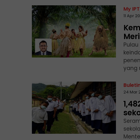
My IPT
11 Apr 2
Kem
Meri
Pulau
keind
penem
yang 
Buleti
24 Mar 
1,4
seko
Seram
sekola
Mente