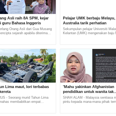
rasi murid Orang Asli dalam Sains
ihatan
ai 80 pelajar sekolah rendah daripada komuniti O
ang Asli raih 8A SPM, kejar
Pelajar UMK berbaju Melayu,
Negeri Sembilan mengambil bahagian dalam progr
i guru Bahasa Inggeris
Australia tarik perhatian
ikan khas khusus bidang sains, teknologi, kejuruter
erlang Orang Asli dari Gua Musang
Sekumpulan pelajar Universiti Mala
mencipta sejarah apabila diterima
Kelantan (UMK) mengenakan baju 
tematik (STEM) iaitu...
stitut Pendidikan Guru (IPG)
kurung sempena International Com
Bharu di... ...
Exchange Programme in Melbourne,.
n
2025 04:00pm
gram Sekolah Dalam Hospital
rluas di Hospital Orang Asli - Fadhli
terian Pendidikan (KPM) merancang untuk
rluas Program Sekolah Dalam Hospital (SDH) di
n Lima maut, lori terbabas
'Mahu yakinkan Afghanistan
tal Orang Asli, Gombak, menjelang penghujung tah
kereta
pendidikan untuk wanita tak
bercanggah Islam'
S - Seorang murid Tahun Lima
SHAH ALAM - Malaysia sentiasa
enteri Pendidikan, Fadhlina Sidek...
 nahas membabitkan empat
pintu kepada mana-mana pihak te
i Jalan Kampung Panchur Kuin
Afghanistan yang dipimpin Taliban 
 Kemunting, Batu Rakit, di... ...
mempelajari sistem pendidikan negara
n