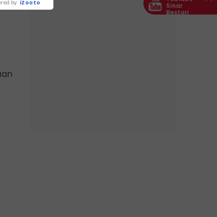
iZooto
red by
Sinar
Bestari
aan