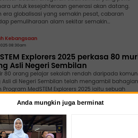
ihara untuk kesejahteraan generasi akan datang.
 era globalisasi yang semakin pesat, cabaran
dap pemuliharaan alam sekitar semakin...
ah Kebangsaan
2025 08:30am
STEM Explorers 2025 perkasa 80 mur
g Asli Negeri Sembilan
r 80 orang pelajar sekolah rendah daripada komuni
 Asli di Negeri Sembilan telah mengambil bahagia
 Program MedSTEM Explorers 2025 iaitu sebuah
am pendidikan khas anjuran...
Anda mungkin juga berminat
2025 10:00am
gram MedSTEM Explorers 2025 bina