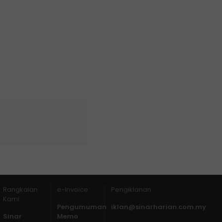
Rangkaian
e-Invoice
Pengiklanan
Kami
Pengumuman
iklan@sinarharian.com.my
Sinar
Memo