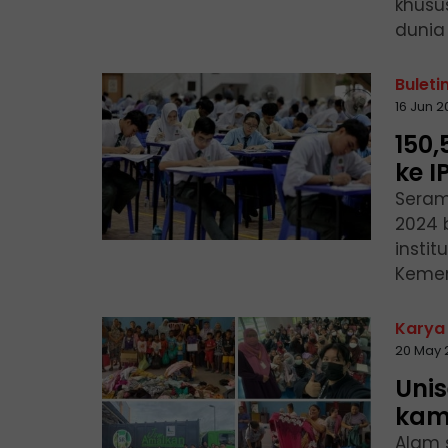
khusu
dunia
Buleti
16 Jun 
150,
ke I
Serama
2024 
instit
Kement
Karya
20 May 
Uni
kamp
Alam s