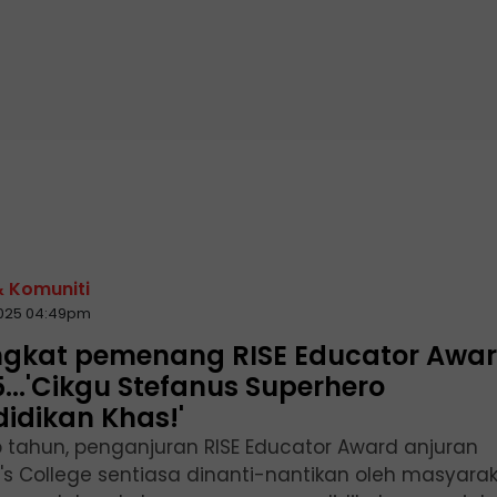
& Komuniti
2025 04:49pm
ngkat pemenang RISE Educator Awa
...'Cikgu Stefanus Superhero
idikan Khas!'
p tahun, penganjuran RISE Educator Award anjuran
r's College sentiasa dinanti-nantikan oleh masyarak