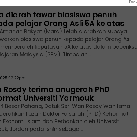
Powe
2025 04:04pm
a diarah tawar biasiswa penuh
da pelajar Orang Asli 5A ke atas
s Amanah Rakyat (Mara) telah diarahkan supaya
arkan biasiswa penuh kepada pelajar Orang Asli
memperoleh keputusan 5A ke atas dalam peperiks
Pelajaran Malaysia (SPM). Timbalan...
2025 02:22pm
 Rosdy terima anugerah PhD
ormat Universiti Yarmouk
ri Besar Pahang, Datuk Seri Wan Rosdy Wan Ismail
gerahkan Ijazah Doktor Falsafah (PhD) Kehormat
 Ekonomi Islam dan Perbankan oleh Universiti
k, Jordan pada Isnin sebagai...