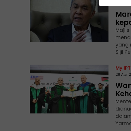
29 Apr 
Mar
kepa
Majli
menaw
yang 
Sijil 
My IPT
29 Apr 
Wan
Keh
Mente
dianu
dalam
Yarmou