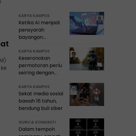
a
KARYA KAMPUS
Ketika AI menjadi
pensyarah
bayangan:
pat
Mampukah
universiti
KARYA KAMPUS
Keseronokan
pertahankan
PM)
permotoran perlu
integriti akademik?
 ke
seiring dengan
budaya
keselamatan
KARYA KAMPUS
Sekat media sosial
bawah 16 tahun,
bendung buli siber
GURU & KOMUNITI
Dalam tempoh