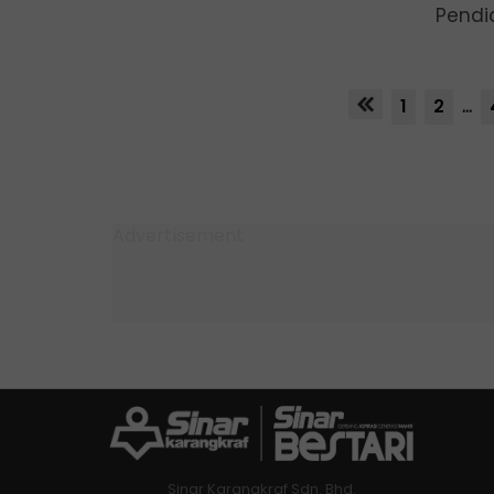
Pendi
1
2
...
Sinar Karangkraf Sdn. Bhd.