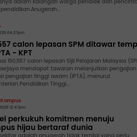
snya dalam kalangan warga pendidik dan pencint
 pendidikan.Anugerah...
n
2025 04:27pm
557 calon lepasan SPM ditawar tem
PTA - KPT
i 150,557 calon lepasan Sijil Pelajaran Malaysia (S
berjaya mendapat tawaran melanjutkan pengajian
usi pengajian tinggi awam (IPTA), menurut
erian Pendidikan Tinggi...
 Kampus
2025 12:47pm
sel perkukuh komitmen menuju
us hijau bertaraf dunia
ekitar adalah anugerah tidak ternilai yang perlu