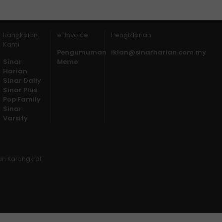
Rangkaian
e-Invoice
Pengiklanan
Kami
Pengumuman
iklan@sinarharian.com.my
Sinar
Memo
Harian
Sinar Daily
Sinar Plus
Pop Family
Sinar
Varsity
lan Karangkraf