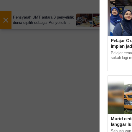
×
Pensyarah UMT antara 3 penyelidik
dunia dipilih sebagai Penyelidik
Tamu Institusi Diraja Arab Saudi
Pelajar Or
impian jad
Pelajar cem
sekali lagi 
masuk ke In
Kampus Kota 
Murid cede
langgar l
Sebuah van