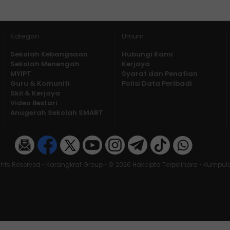
Kategori
Umum
Sekolah Kebangsaan
Hubungi Kami
Sekolah Menengah
Kerjaya
MYIPT
Syarat dan Penafian
Guru & Komuniti
Polisi Data Peribadi
Skil & Kerjaya
Video Bestari
Anugerah Sekolah SMART
ghts Reserved • Karangkraf Group • © 2026 Hakcipta Terpelihara • Kumpu