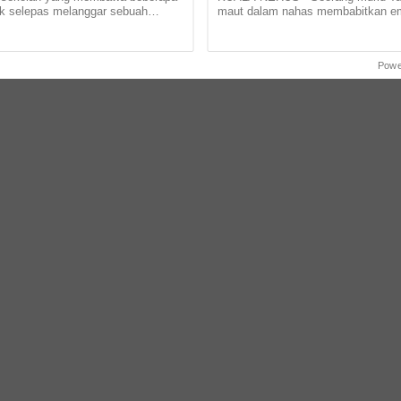
lik selepas melanggar sebuah
maut dalam nahas membabitkan e
 yang tidak ditutup di Jalan Abdul
kenderaan di Jalan Kampung Panch
 pagi tadi.... ...
dekat Padang Kemunting, Batu Rakit,
Powe