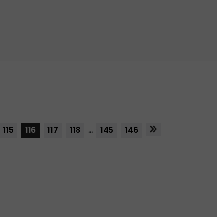
115
116
117
118
...
145
146