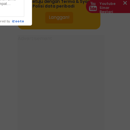
bersetuju dengan
Terma & Syarat
Youtube
mpat
dan
Polisi data peribadi
Sinar
ur Kuin
Bestari
 di... ...
iZooto
red by