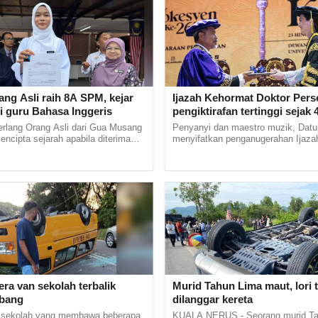
ang Asli raih 8A SPM, kejar
Ijazah Kehormat Doktor Per
i guru Bahasa Inggeris
pengiktirafan tertinggi sejak 
M Nasir
erlang Orang Asli dari Gua Musang
Penyanyi dan maestro muzik, Datu
mencipta sejarah apabila diterima
menyifatkan penganugerahan Ijaza
stitut Pendidikan Guru (IPG)
Doktor Persembahan yang diterima
Bharu di... ...
Universiti Pendidikan Sultan... ......
ra van sekolah terbalik
Murid Tahun Lima maut, lori 
ubang
dilanggar kereta
 sekolah yang membawa beberapa
KUALA NERUS - Seorang murid Ta