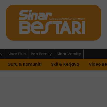
ly
Sinar Plus
Pop Family
Sinar Varsity
Guru & Komuniti
Skil & Kerjaya
Video Be