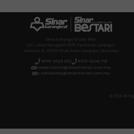
Sinar Karangkraf Sdn. Bhd.
Lot 1, Jalan Renggam 15/5, Persiaran Selangor,
Seksyen 15, 40000 Shah Alam Selangor, Malaysia
6019-2329 032
6013-6236 716
meen.tahrin@sinarharian.com.my
roshlawaty@sinarharian.com.my
© 2026 All Ri