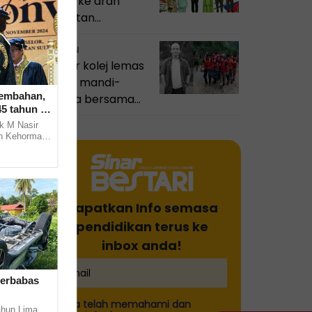
laluan ke arah
akauntan
profesional
BULETIN
Pelajar kolej lemas
ketika mandi-
sembahan,
manda bersama
45 tahun -
sembilan rakan
k M Nasir
h Kehormat
 daripada
Dapatkan Info semasa
pendidikan terus ke
inbox anda!
terbabas
Saya telah memahami dan
hun Lima