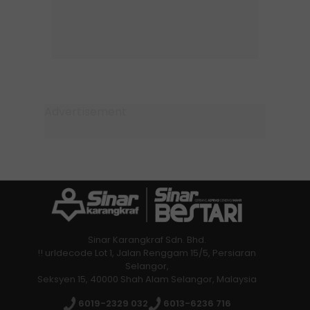
Sinar Karangkraf Sdn. Bhd.
!! urldecode Lot 1, Jalan Renggam 15/5, Persiaran
Selangor,
Seksyen 15, 40000 Shah Alam Selangor, Malaysia
6019-2329 032
6013-6236 716