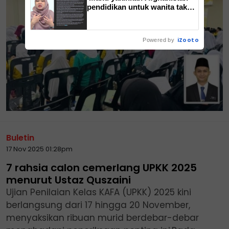
pendidikan untuk wanita tak
bercanggah Islam'
iZooto
Powered by
Buletin
17 Nov 2025 01:28pm
7 rahsia calon cemerlang UPKK 2025
menurut Ustaz Quszaini
Ujian Penilaian Kelas KAFA (UPKK) 2025 kini
berlangsung dari 17 hingga 20 November,
menyaksikan ribuan murid berdebar-debar