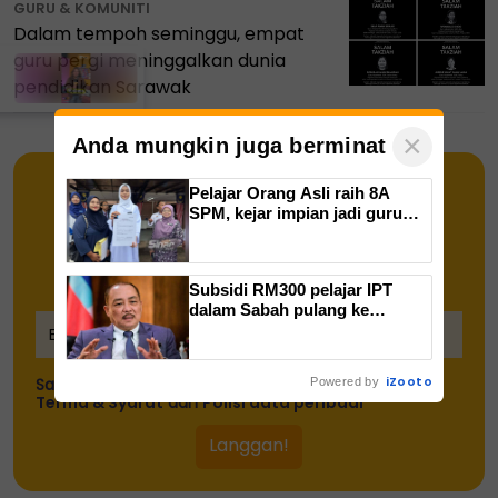
GURU & KOMUNITI
Dalam tempoh seminggu, empat
guru pergi meninggalkan dunia
pendidikan Sarawak
×
Anda mungkin juga berminat
Pelajar Orang Asli raih 8A
SPM, kejar impian jadi guru
Bahasa Inggeris
Dapatkan Info semasa pendidikan
terus ke inbox anda!
Subsidi RM300 pelajar IPT
dalam Sabah pulang ke
kampung - Hajiji
iZooto
Saya telah memahami dan bersetuju dengan
Powered by
Terma & Syarat
dan
Polisi data peribadi