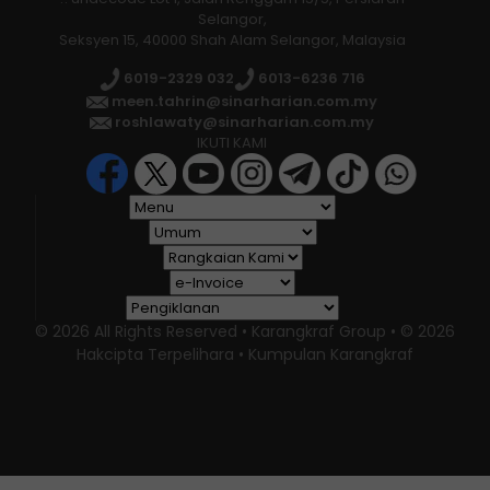
Selangor,
Seksyen 15, 40000 Shah Alam Selangor, Malaysia
6019-2329 032
6013-6236 716
meen.tahrin@sinarharian.com.my
roshlawaty@sinarharian.com.my
IKUTI KAMI
© 2026 All Rights Reserved • Karangkraf Group • © 2026
Hakcipta Terpelihara • Kumpulan Karangkraf