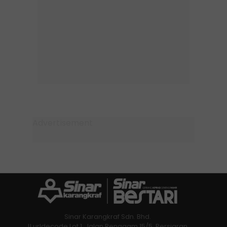
Sinar Karangkraf Sdn. Bhd.
!! urldecode Lot 1, Jalan Renggam 15/5, Persiaran