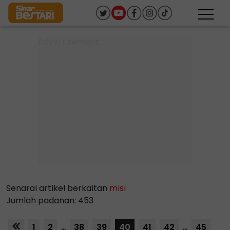
Senarai artikel berkaitan
misi
Jumlah padanan: 453
1
2
...
38
39
40
41
42
...
45