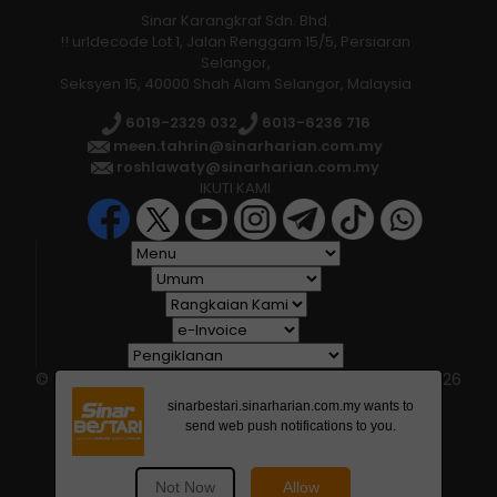
Sinar Karangkraf Sdn. Bhd.
!! urldecode Lot 1, Jalan Renggam 15/5, Persiaran
Selangor,
Seksyen 15, 40000 Shah Alam Selangor, Malaysia
6019-2329 032
6013-6236 716
meen.tahrin@sinarharian.com.my
roshlawaty@sinarharian.com.my
IKUTI KAMI
© 2026 All Rights Reserved • Karangkraf Group • © 2026
Hakcipta Terpelihara • Kumpulan Karangkraf