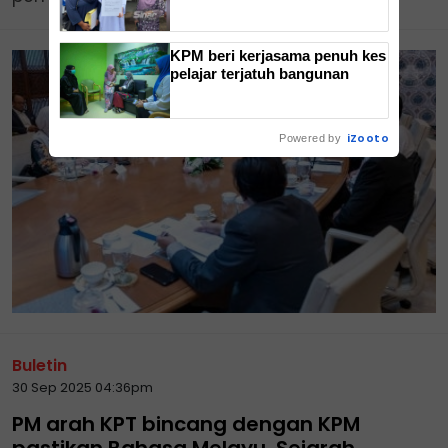
Bahasa Inggeris
KPM beri kerjasama penuh kes
pelajar terjatuh bangunan
iZooto
Powered by
Buletin
30 Sep 2025 04:36pm
PM arah KPT bincang dengan KPM