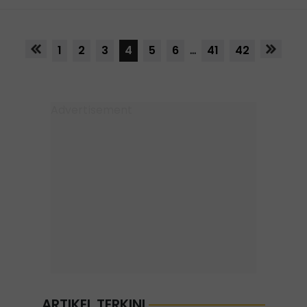
1
2
3
4
5
6
...
41
42
ARTIKEL TERKINI