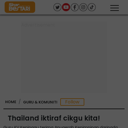
HOME
GURU & KOMUNITI
Thailand iktiraf cikgu kita!
Guru KV Keningau terima Anugerah Kepimpinan daripada