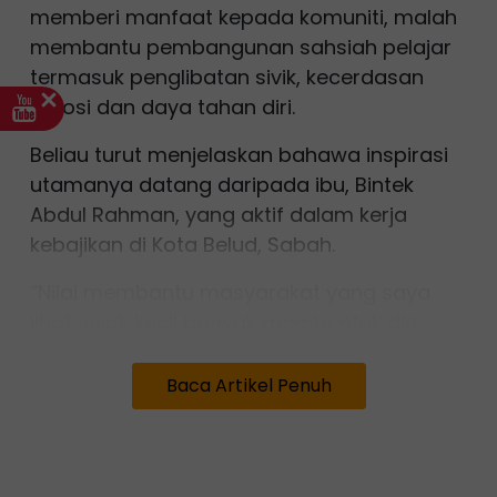
memberi manfaat kepada komuniti, malah
membantu pembangunan sahsiah pelajar
termasuk penglibatan sivik, kecerdasan
emosi dan daya tahan diri.
Beliau turut menjelaskan bahawa inspirasi
utamanya datang daripada ibu, Bintek
Abdul Rahman, yang aktif dalam kerja
kebajikan di Kota Belud, Sabah.
“Nilai membantu masyarakat yang saya
lihat sejak kecil banyak membentuk diri
saya. Saya terapkan kepada pelajar
supaya mereka sedar bahawa ilmu perlu
Baca Artikel Penuh
dimanfaatkan untuk orang lain,” katanya.
Atas komitmen tersebut, beliau telah
dinobatkan sebagai pemenang tempat