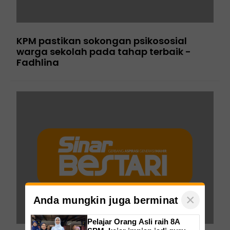
KPM pastikan sokongan psikososial
warga sekolah pada tahap terbaik -
Fadhlina
×
Anda mungkin juga berminat
Pelajar Orang Asli raih 8A