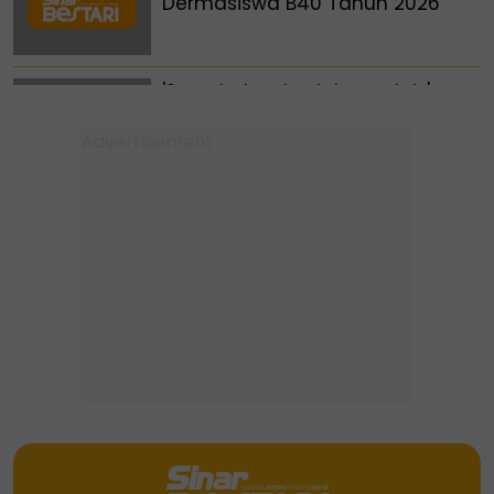
Dermasiswa B40 Tahun 2026
'Saya bukan budak pandai...' -
Ustaz Adnin kongsi rahsia raih
9A dalam SPM
Waris dua pelajar maut terima
TPSM RM5,500, hasrat tunaikan
badal haji ubati rindu anak
106,000 murid di Selangor
nikmati sarapan percuma
menerusi NutriSel
Dua pelajar Tingkatan Lima
maut nahas tiga kenderaan