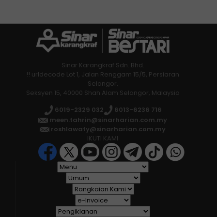
Sinar Karangkraf Sdn. Bhd.
!! urldecode Lot 1, Jalan Renggam 15/5, Persiaran
Selangor,
Seksyen 15, 40000 Shah Alam Selangor, Malaysia
6019-2329 032
6013-6236 716
meen.tahrin@sinarharian.com.my
roshlawaty@sinarharian.com.my
IKUTI KAMI