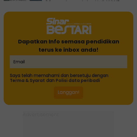
90 peratus pelajar UniMAIWP
ditawarkan Bantuan Am
Pelajaran sehingga RM10,000
setahun
15 pelajar mulakan laluan ke
Dapatkan Info semasa pendidikan
arah akauntan profesional
terus ke inbox anda!
Pelajar kolej lemas ketika
mandi-manda bersama
Saya telah memahami dan bersetuju dengan
Terma & Syarat
dan
Polisi data peribadi
sembilan rakan
Allahyarham Mana Sikana
dinobat penerima Anugerah
Sastera Negara ke-16