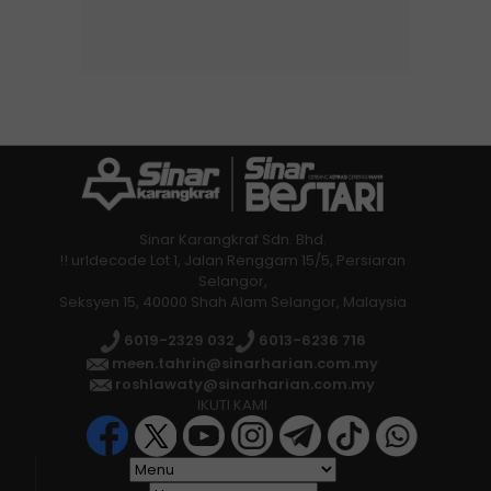
Sinar Karangkraf Sdn. Bhd.
!! urldecode Lot 1, Jalan Renggam 15/5, Persiaran
Selangor,
Seksyen 15, 40000 Shah Alam Selangor, Malaysia
6019-2329 032
6013-6236 716
meen.tahrin@sinarharian.com.my
roshlawaty@sinarharian.com.my
IKUTI KAMI