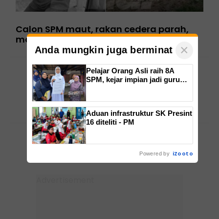
Calon SPM maut, rakan cedera parah,
motosikal dihempap pokok kelapa
×
Anda mungkin juga berminat
Pelajar Orang Asli raih 8A
SPM, kejar impian jadi guru
Seterusnya
Bahasa Inggeris
Aduan infrastruktur SK Presint
16 diteliti - PM
iZooto
Powered by