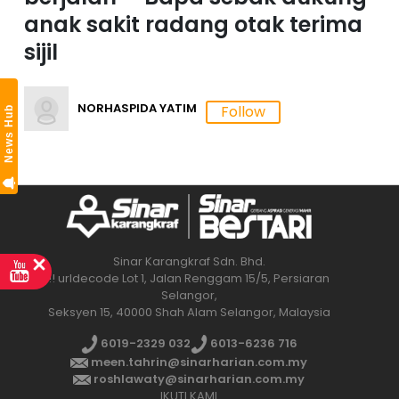
anak sakit radang otak terima
sijil
NORHASPIDA YATIM
News Hub
Sinar Karangkraf Sdn. Bhd.
!! urldecode Lot 1, Jalan Renggam 15/5, Persiaran
Selangor,
Seksyen 15, 40000 Shah Alam Selangor, Malaysia
6019-2329 032
6013-6236 716
meen.tahrin@sinarharian.com.my
roshlawaty@sinarharian.com.my
IKUTI KAMI