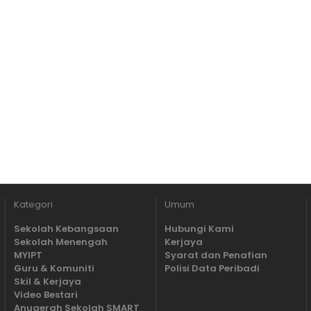
Kategori
Umum
Sekolah Kebangsaan
Hubungi Kami
Sekolah Menengah
Kerjaya
MYIPT
Syarat dan Penafian
Guru & Komuniti
Polisi Data Peribadi
Skil & Kerjaya
Video Bestari
Anugerah Sekolah SMART