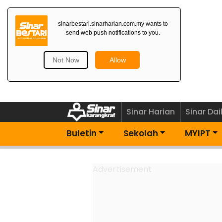
Dapatkan Newsletter
Percuma>
Sinar Harian
Sinar Dai
Buletin
Sekolah
MYIPT