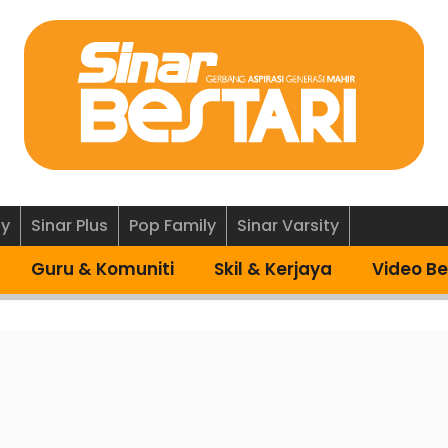
ly
Sinar Plus
Pop Family
Sinar Varsity
Guru & Komuniti
Skil & Kerjaya
Video Be