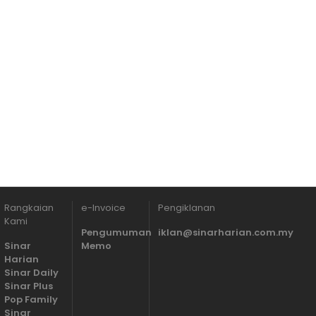
Rangkaian
e-Invoice
Pengiklanan
Kami
Pengumuman
iklan@sinarharian.com.my
Sinar
Memo
Harian
Sinar Daily
Sinar Plus
Pop Family
Sinar