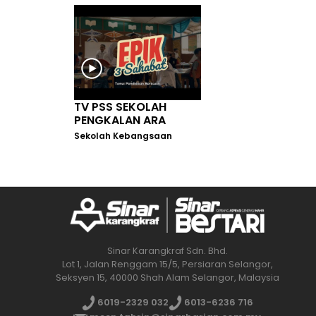
TV PSS SEKOLAH
PENGKALAN ARA
Sekolah Kebangsaan
Sinar Karangkraf Sdn. Bhd.
Lot 1, Jalan Renggam 15/5, Persiaran Selangor,
Seksyen 15, 40000 Shah Alam Selangor, Malaysia
6019-2329 032
6013-6236 716