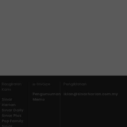
Rangkaian
e-Invoice
Pengiklanan
Kami
Pengumuman
iklan@sinarharian.com.my
Sinar
Memo
Harian
Sinar Daily
Sinar Plus
Pop Family
Sinar