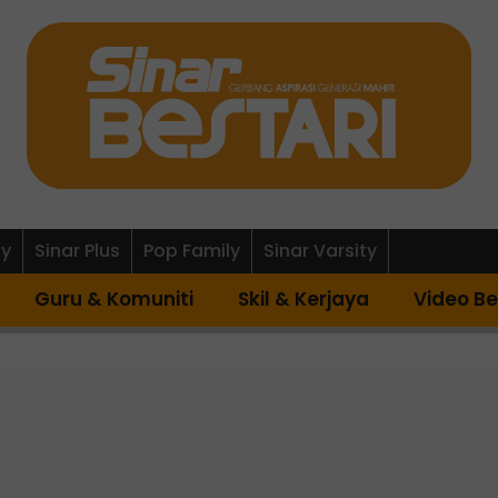
ly
Sinar Plus
Pop Family
Sinar Varsity
Guru & Komuniti
Skil & Kerjaya
Video Be