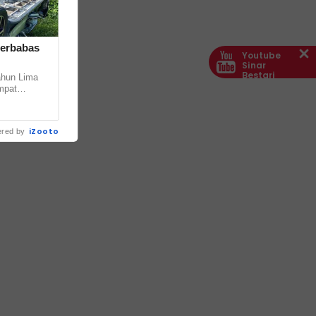
terbabas
Youtube
Sinar
Bestari
hun Lima
mpat
ur Kuin
 di... ...
iZooto
red by