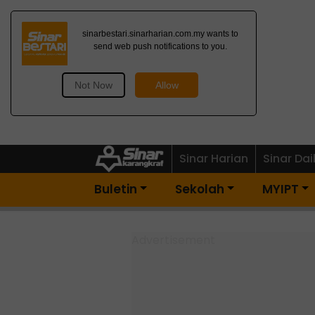
Dapatkan Newsletter
Percuma>
Sinar Harian
Sinar Dai
Buletin
Sekolah
MYIPT