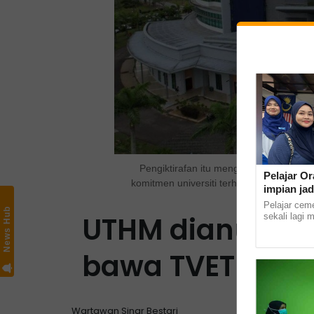
Pengiktirafan itu mengukuhkan lagi k
Pelajar Or
komitmen universiti terhadap penyelidi
impian jad
Pelajar cem
News Hub
UTHM dianugera
sekali lagi 
masuk ke In
Kampus Kota 
bawa TVET ke pe
Wartawan Sinar Bestari