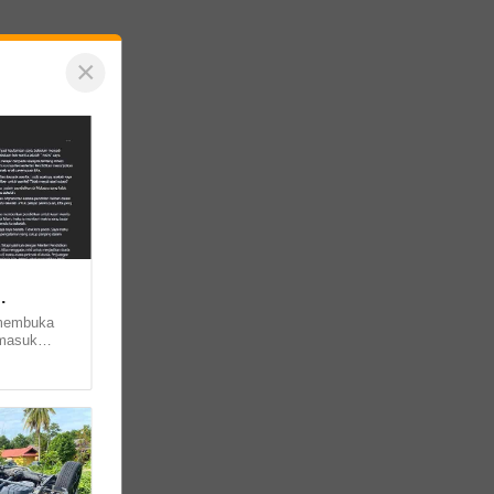
×
 membuka
rmasuk
bagi
... ......