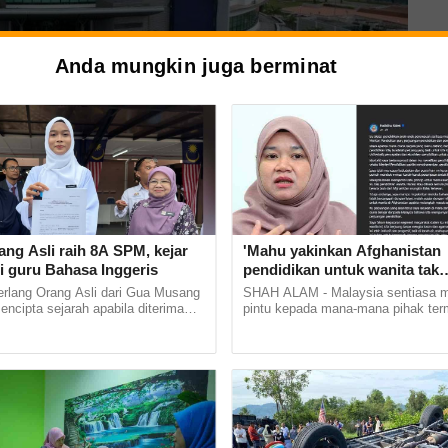
Anda mungkin juga berminat
epimpinan global UTHM dalam meneraju bidang TVET selain
ang Asli raih 8A SPM, kejar
'Mahu yakinkan Afghanistan
kan, inovasi dan pembangunan mampan. Gambar kecil: Ruzairi
i guru Bahasa Inggeris
pendidikan untuk wanita tak
bercanggah Islam'
erlang Orang Asli dari Gua Musang
SHAH ALAM - Malaysia sentiasa
h Kursi UNESCO,
mencipta sejarah apabila diterima
pintu kepada mana-mana pihak te
stitut Pendidikan Guru (IPG)
Afghanistan yang dipimpin Taliban 
Bharu di... ...
mempelajari sistem pendidikan negara
ringkat global