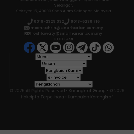
Selangor,
Seksyen 15, 40000 Shah Alam Selangor, Malaysia
6019-2329 032
6013-6236 716
meen.tahrin@sinarharian.com.my
roshlawaty@sinarharian.com.my
IKUTI KAMI
© 2026 All Rights Reserved • Karangkraf Group • © 2026
Hakcipta Terpelihara • Kumpulan Karangkraf