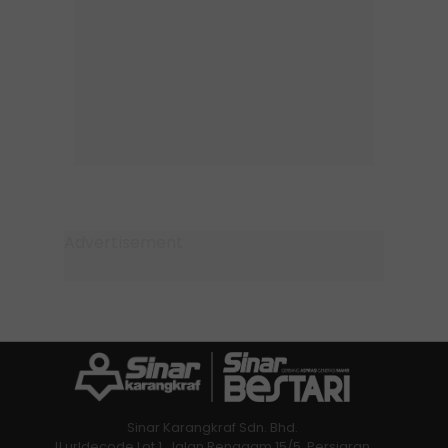
Sinar Karangkraf Sdn. Bhd.
!! urldecode Lot 1, Jalan Renggam 15/5, Persiaran