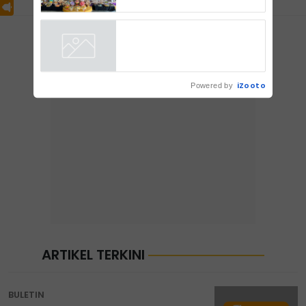
iZooto
Powered by
ARTIKEL TERKINI
BULETIN