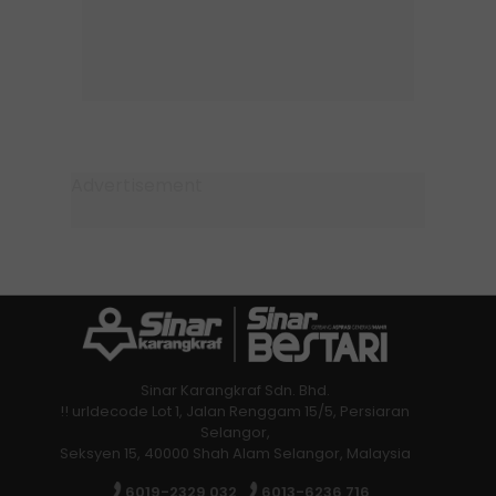
Sinar Karangkraf Sdn. Bhd.
!! urldecode Lot 1, Jalan Renggam 15/5, Persiaran
Selangor,
Seksyen 15, 40000 Shah Alam Selangor, Malaysia
6019-2329 032
6013-6236 716