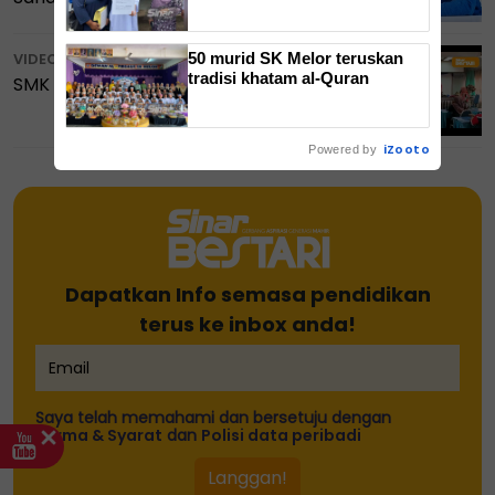
Bahasa Inggeris
50 murid SK Melor teruskan
VIDEO BESTARI
tradisi khatam al-Quran
SMK Sijangkang Jaya juara SM
iZooto
Powered by
Dapatkan Info semasa pendidikan
terus ke inbox anda!
Saya telah memahami dan bersetuju dengan
Terma & Syarat
dan
Polisi data peribadi