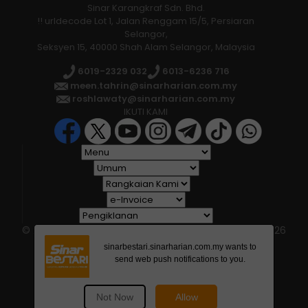
Sinar Karangkraf Sdn. Bhd.
!! urldecode Lot 1, Jalan Renggam 15/5, Persiaran
Selangor,
Seksyen 15, 40000 Shah Alam Selangor, Malaysia
6019-2329 032
6013-6236 716
meen.tahrin@sinarharian.com.my
roshlawaty@sinarharian.com.my
IKUTI KAMI
© 2026 All Rights Reserved • Karangkraf Group • © 2026
Hakcipta Terpelihara • Kumpulan Karangkraf