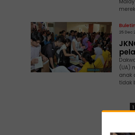
Malay
mereka
Buleti
25 Dec 
JKN
pela
Dakwa
(UA) 
anak 
tidak 
1