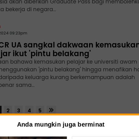
sia akan diberikan Graduate Pass bagi membolehk
 bekerja di negara...
n
2024 09:23pm
CR UA sangkal dakwaan kemasuka
jar ikut 'pintu belakang'
an bahawa kemasukan pelajar ke universiti awam
menggunakan 'pintu belakang' hingga menafikan h
daripada keluarga kurang berkemampuan adalah
benar sama...
2
3
4
5
Anda mungkin juga berminat