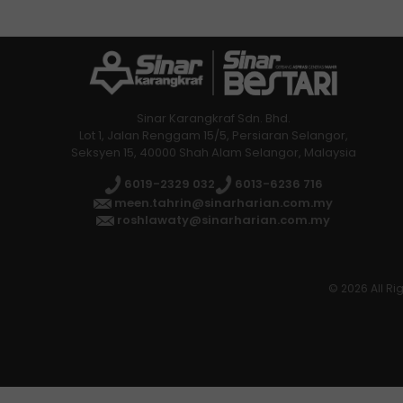
Sinar Karangkraf Sdn. Bhd.
Lot 1, Jalan Renggam 15/5, Persiaran Selangor,
Seksyen 15, 40000 Shah Alam Selangor, Malaysia
6019-2329 032
6013-6236 716
meen.tahrin@sinarharian.com.my
roshlawaty@sinarharian.com.my
© 2026 All Ri