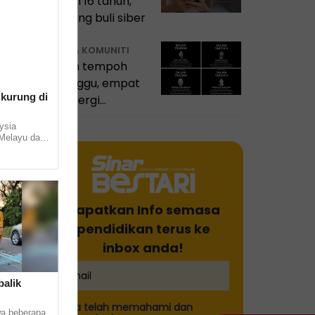
bawah 16 tahun,
bendung buli siber
GURU & KOMUNITI
Dalam tempoh
seminggu, empat
 kurung di
guru pergi
meninggalkan
ysia
dunia pendidikan
Melayu dan
Sarawak
munity
.. ...
Dapatkan Info semasa
pendidikan terus ke
inbox anda!
balik
Saya telah memahami dan
a beberapa