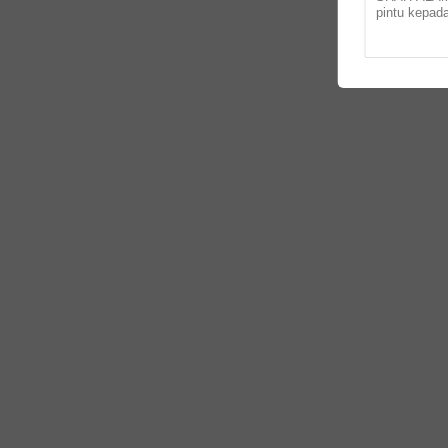
pintu kepad
Afghanistan 
mempelajari 