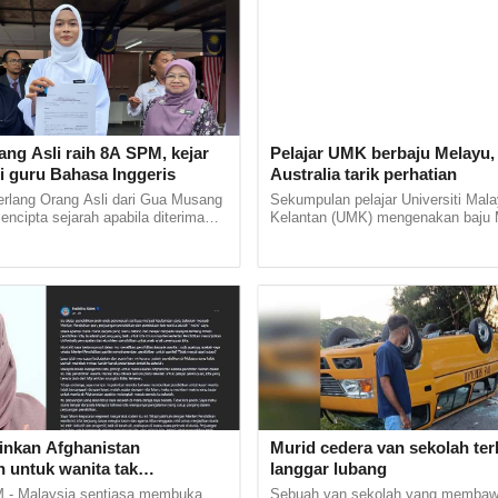
ang Asli raih 8A SPM, kejar
Pelajar UMK berbaju Melayu,
i guru Bahasa Inggeris
Australia tarik perhatian
erlang Orang Asli dari Gua Musang
Sekumpulan pelajar Universiti Mala
mencipta sejarah apabila diterima
Kelantan (UMK) mengenakan baju 
stitut Pendidikan Guru (IPG)
kurung sempena International Com
Bharu di... ...
Exchange Programme in Melbourne,.
inkan Afghanistan
Murid cedera van sekolah ter
n untuk wanita tak
langgar lubang
h Islam'
- Malaysia sentiasa membuka
Sebuah van sekolah yang membaw