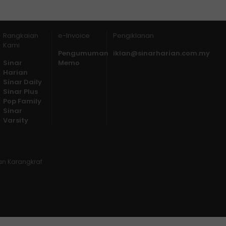
Rangkaian
e-Invoice
Pengiklanan
Kami
Pengumuman
iklan@sinarharian.com.my
Sinar
Memo
Harian
Sinar Daily
Sinar Plus
Pop Family
Sinar
Varsity
lan Karangkraf