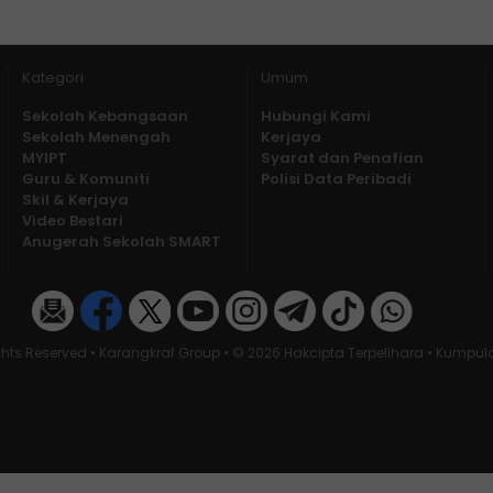
Kategori
Umum
Sekolah Kebangsaan
Hubungi Kami
Sekolah Menengah
Kerjaya
MYIPT
Syarat dan Penafian
Guru & Komuniti
Polisi Data Peribadi
Skil & Kerjaya
Video Bestari
Anugerah Sekolah SMART
ghts Reserved • Karangkraf Group • © 2026 Hakcipta Terpelihara • Kumpu