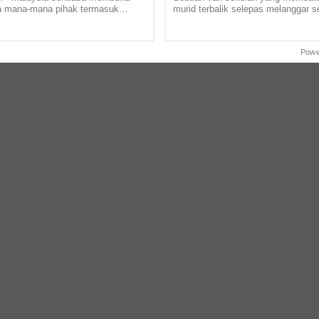
a mana-mana pihak termasuk
murid terbalik selepas melanggar 
yang dipimpin Taliban bagi
lubang jalan yang tidak ditutup di J
sistem pendidikan negara... ...
Samad di sini pagi tadi.... ......
Powe