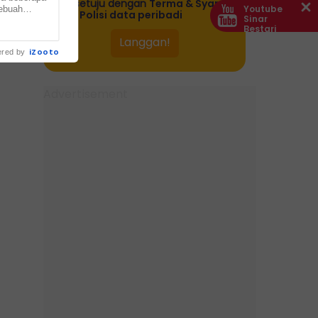
bersetuju dengan
Terma & Syarat
Youtube
sebuah
dan
Polisi data peribadi
Sinar
alan Abdul
Bestari
iZooto
red by