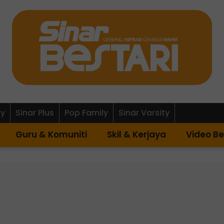
ly
Sinar Plus
Pop Family
Sinar Varsity
Guru & Komuniti
Skil & Kerjaya
Video Be