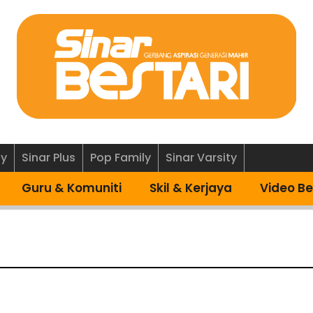
ly
Sinar Plus
Pop Family
Sinar Varsity
Guru & Komuniti
Skil & Kerjaya
Video Be