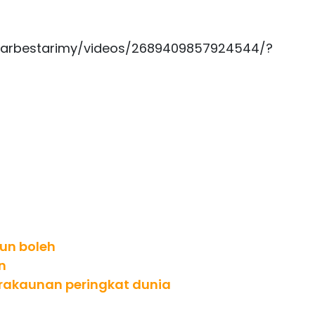
narbestarimy/videos/2689409857924544/?
un boleh
n
erakaunan peringkat dunia