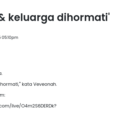
& keluarga dihormati'
5 05:10pm
.
ihormati," kata Veveonah.
rm:
e.com/live/O4m2S6DERDk?