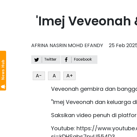
'Imej Veveonah 
AFRINA NASRIN MOHD EFANDY
25 Feb 202
News Hub
A-
A
A+
Veveonah gembira dan bangga
"Imej Veveonah dan keluarga d
Saksikan video penuh di platfo
Youtube: https://www.youtub
si=kDHSqbs7pvU554D3