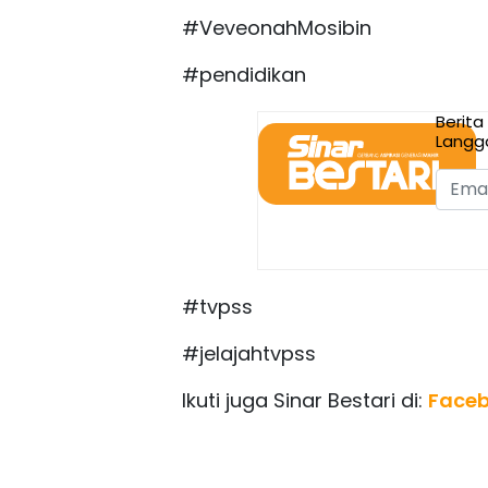
#VeveonahMosibin
#pendidikan
Berita
Langg
#tvpss
#jelajahtvpss
Ikuti juga Sinar Bestari di:
Face