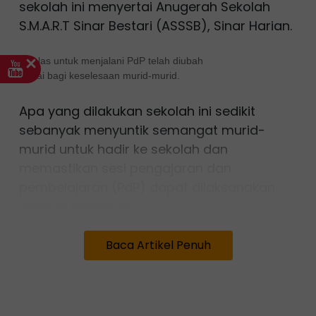
sekolah ini menyertai Anugerah Sekolah
S.M.A.R.T Sinar Bestari (ASSSB), Sinar Harian.
Kelas untuk menjalani PdP telah diubah
suai bagi keselesaan murid-murid.
Apa yang dilakukan sekolah ini sedikit
sebanyak menyuntik semangat murid-
murid untuk hadir ke sekolah dan
memastikan sesi pengajaran dan
pembelajaran (PdP) dapat dilaksanakan
dengan berkesan.
Bukan itu sahaja, beberapa ruang untuk
Baca Artikel Penuh
guru juga dinaik taraf antaranya bilik
mesyuarat, pejabat, bilik guru besar dan
bilik guru.