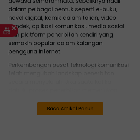
dewasa semata-mata, sebaliknya hadir
dalam pelbagai bentuk seperti e-buku,
novel digital, komik dalam talian, video
pendek, aplikasi komunikasi, media sosial
dan platform penerbitan kendiri yang
semakin popular dalam kalangan
pengguna internet.
Perkembangan pesat teknologi komunikasi
telah mengubah landskap penerbitan
secara menyeluruh. Jika suatu ketika
dahulu proses penerbitan memerlukan
penilaian editorial, tapisan kandungan dan
pematuhan terhadap garis panduan
Baca Artikel Penuh
tertentu sebelum sesebuah karya dapat
diterbitkan, hari ini sesiapa sahaja boleh
menjadi penerbit hanya dengan memiliki