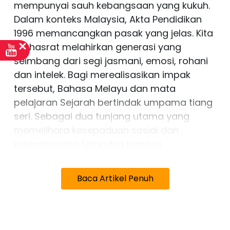
mempunyai sauh kebangsaan yang kukuh.
Dalam konteks Malaysia, Akta Pendidikan
1996 memancangkan pasak yang jelas. Kita
berhasrat melahirkan generasi yang
seimbang dari segi jasmani, emosi, rohani
dan intelek. Bagi merealisasikan impak
tersebut, Bahasa Melayu dan mata
pelajaran Sejarah bertindak umpama tiang
seri. Sebagai dua tunjang utama yang
memelihara kesepaduan sosial dan
kelangsungan tamadun bangsa.
Umpama membina sebuah rumah
Baca Artikel Penuh
tradisional Melayu, tiang seri adalah paksi
yang menampung keseluruhan struktur
bumbung dan lantai. Jika rapuh tiang
serinya, maka robohlah rupa bentuk rumah