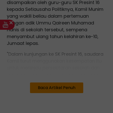
disampaikan oleh guru-guru SK Presint 16
kepada Setiausaha Politiknya, Kamil Munim
yang wakili beliau dalam pertemuan
dengan adik Ummu Qaireen Muhamad
Hanis di sekolah tersebut, sempena
menyambut ulang tahun kelahiran ke-10,
Jumaat lepas.
"Dalam kunjungan ke SK Presint 16, saudara
Kamil turut menggunakan kesempatan itu
untuk meninjau persekitaran sekolah dan
beramah mesra bersama guru dan anak-
anak pelajar," katanya menerusi hantaran
Baca Artikel Penuh
yang dimuat naik di Facebooknya.