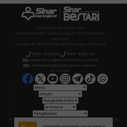
Sinar Karangkraf Sdn. Bhd.
!! urldecode Lot 1, Jalan Renggam 15/5, Persiaran
Selangor,
Seksyen 15, 40000 Shah Alam Selangor, Malaysia
6019-2329 032
6013-6236 716
Kamil (dua dari kiri) berkesempatan untuk
meen.tahrin@sinarharian.com.my
meninjau persekitaran sekolah dan beramah
roshlawaty@sinarharian.com.my
mesra bersama guru. Foto Facebook Anwar
IKUTI KAMI
Ibrahim
Anwar berkata, ketika makan tengah hari di
Medan Selera Presint 16, Putrajaya
beberapa hari lepas, beliau juga sempat
menyanyikan lagu ‘Selamat Hari Lahir’
bersama rakan-rakan Ummu Qaireen.
© 2026 All Rights Reserved • Karangkraf Group • © 2026
Hakcipta Terpelihara • Kumpulan Karangkraf