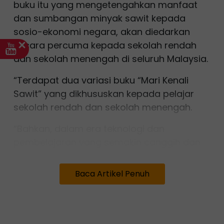
buku itu yang mengetengahkan manfaat
dan sumbangan minyak sawit kepada
sosio-ekonomi negara, akan diedarkan
secara percuma kepada sekolah rendah
dan sekolah menengah di seluruh Malaysia.
“Terdapat dua variasi buku “Mari Kenali
Sawit” yang dikhususkan kepada pelajar
sekolah rendah dan sekolah menengah.
“Bahkan, dalam era teknologi dan
pembelajaran yang semakin canggih dan
digital, para pelajar juga boleh membuat
imbasan pada kod QR yang terdapat di
Baca Artikel Penuh
muka hadapan buku bagi pembelajaran
dan pembacaan yang lebih interaktif,” jelas
beliau.