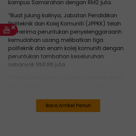
kampus Samarahan dengan RM2 juta.
“Buat julung kalinya, Jabatan Pendidikan
Politeknik dan Kolej Komuniti (JPPKK) telah
menerima peruntukan penyelenggaraanh
kemudahan usang melibatkan tiga
politeknik dan enam kolej komuniti dengan
peruntukan tambahan keseluruhan
sebanyak RM1.88 juta.
“Tidak ketinggalan juga kerja menaik taraf
bagi penyediaan kemudahann buat warga
Orang Kelainan Upaya (OKU).
Baca Artikel Penuh
“Peruntukan tambahan ini sebagai usaha
mendukung aspirasi kerajaan Madani bagi
menyediakan kemudahan dan ekosistem
pendidikan yang kondusif serta berkualiti