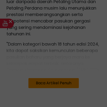
luar daripada daerah Petaling Utama dan
Petaling Perdana musim lalu menunjukkan
prestasi memberangsangkan serta
berpotensi mencabar pasukan gergasi
yang sering mendominasi kejohanan
tahunan ini.
"Dalam kategori bawah 18 tahun edisi 2024,
kita dapat saksikan kemunculan beberapa
pasukan baharu yang berjaya mara ke
kelompok empat terbaik, antaranya
Sekolah Menengah Kebangsaan (SMK) TTDI
Jaya yang dihentikan kemaraan SMK Shah
Alam, selain SMK Bukit Jelutong yang
Baca Artikel Penuh
berjaya menyaingi SMK Dato' Harun.
"Bagi kategori bawah 15 tahun pula, SMK
Bukit Kapar dan SMK Jalan Tiga menonjol