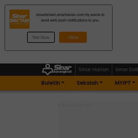
Dapatkan Newsletter
Percuma>
Sinar Harian
Sinar Dai
Buletin
Sekolah
MYIPT