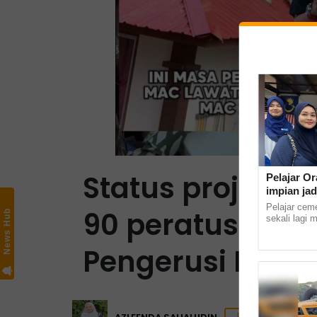
Status projek n
Pelajar Or
impian jad
Pelajar cem
90 peratus sia
News Hub
sekali lagi 
masuk ke In
Kampus Kota 
Pengerusi Mara