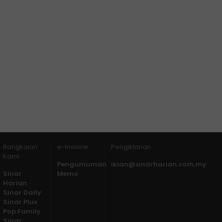
Rangkaian
e-Invoice
Pengiklanan
Kami
Pengumuman
iklan@sinarharian.com.my
Sinar
Memo
Harian
Sinar Daily
Sinar Plus
Pop Family
Sinar