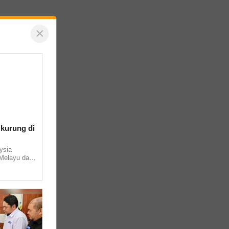
×
 kurung di
ysia
Melayu dan
munity
.. ...