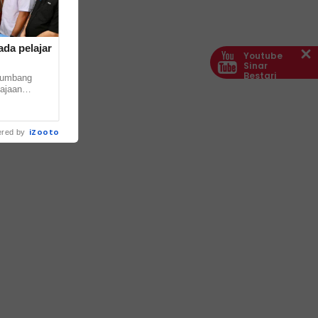
da pelajar
Youtube
Sinar
Bestari
yumbang
ajaan
aya (PPBU)
.. ...
iZooto
red by