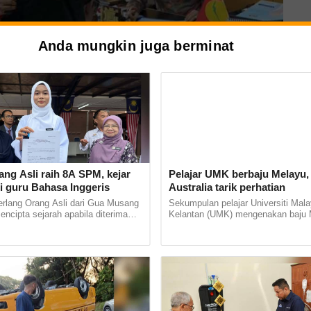
Anda mungkin juga berminat
aik taraf IPMA hampir
ang Asli raih 8A SPM, kejar
Pelajar UMK berbaju Melayu,
i guru Bahasa Inggeris
Australia tarik perhatian
erlang Orang Asli dari Gua Musang
Sekumpulan pelajar Universiti Mala
p sempurna -
mencipta sejarah apabila diterima
Kelantan (UMK) mengenakan baju 
stitut Pendidikan Guru (IPG)
kurung sempena International Com
Bharu di... ......
Exchange Programme in Melbourne,.