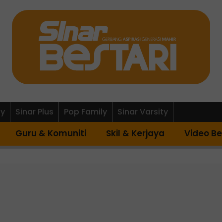
ly
Sinar Plus
Pop Family
Sinar Varsity
Guru & Komuniti
Skil & Kerjaya
Video Be