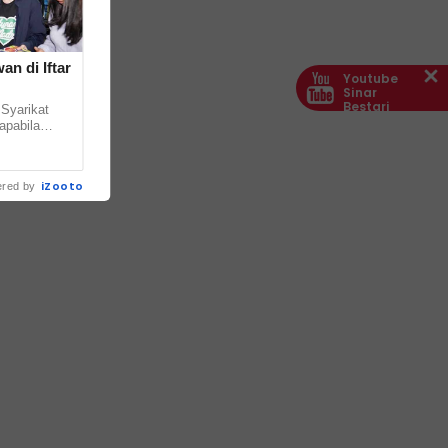
an di Iftar
Youtube
Sinar
Bestari
 Syarikat
apabila
.
iZooto
red by