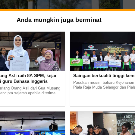
Anda mungkin juga berminat
nawarkan sembilan subjek bahasa lain termasuk Arab, Cina,
ang Asli raih 8A SPM, kejar
Saingan berkualiti tinggi kem
, Perancis, Jerman dan Tamil.
i guru Bahasa Inggeris
Pasukan musim baharu Kejohanan
Piala Raja Muda Selangor dan Pial
erlang Orang Asli dari Gua Musang
Mokhtar Dahari 2025 dijangka terus
 antara subjek
mencipta sejarah apabila diterima
menampilkan saingan berkualiti tingg
stitut Pendidikan Guru (IPG)
Bharu di... ...
rsiti Malaya