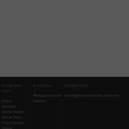
Rangkaian
e-Invoice
Pengiklanan
Kami
Pengumuman
iklan@sinarharian.com.my
Sinar
Memo
Harian
Sinar Daily
Sinar Plus
Pop Family
Sinar