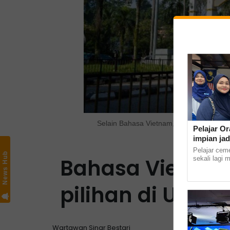
Selain Bahasa Vietnam, FLL UM juga me
Pelajar Or
Inggeris
impian jad
Pelajar cem
News Hub
Bahasa Vietnam
sekali lagi 
masuk ke In
Kampus Kota 
pilihan di Unive
Wartawan Sinar Bestari