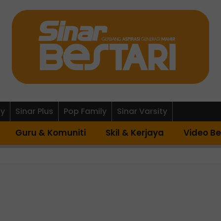
ly
Sinar Plus
Pop Family
Sinar Varsity
Guru & Komuniti
Skil & Kerjaya
Video Be