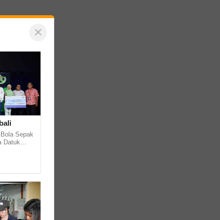
×
bali
 Bola Sepak
a Datuk
i... ...