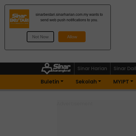
Dapatkan Newsletter
Percuma>
Sinar Harian
Sinar Dai
Buletin
Sekolah
MYIPT