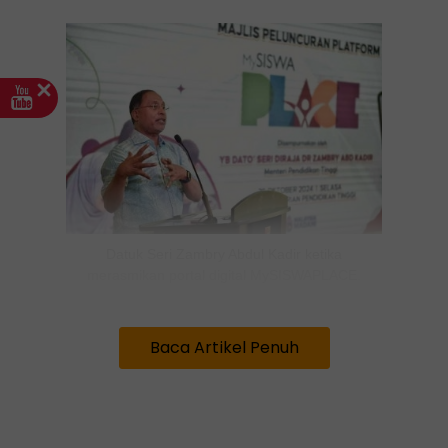
Datuk Seri Zambry Abdul Kadir ketika
merasmikan portal digital MySISWAPLACE.
“Saya berharap dengan adanya
Baca Artikel Penuh
MySISWAPLACE ini membantu pelajar-
pelajar bukan hanya bagi tempoh masa kini
tetapi untuk satu tempoh jangka panjang.