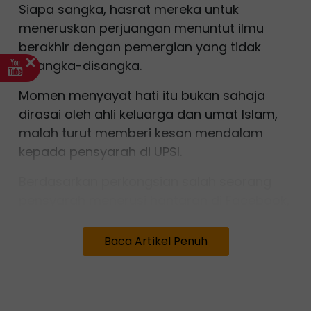
Siapa sangka, hasrat mereka untuk
meneruskan perjuangan menuntut ilmu
berakhir dengan pemergian yang tidak
disangka-disangka.
Momen menyayat hati itu bukan sahaja
dirasai oleh ahli keluarga dan umat Islam,
malah turut memberi kesan mendalam
kepada pensyarah di UPSI.
Berdasarkan perkongsian salah seorang
pensyarah menerusi hantaran di Facebook,
Prosefor Madya Dr Zulfiqar Shah A Hadi
meluahkan kesedihan mendalam sejurus
Baca Artikel Penuh
menerima perkhabaran duka tersebut.
Menurutnya, suasana dalam kelas pada
hari kejadian (Isnin) bertukar pilu.