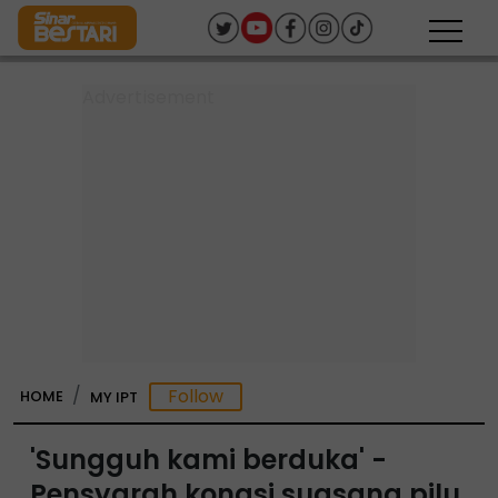
HOME
MY IPT
'Sungguh kami berduka' -
Pensyarah kongsi suasana pilu