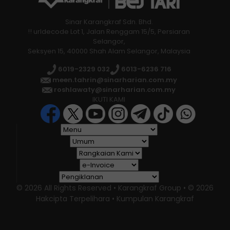
Sinar Karangkraf Sdn. Bhd.
!! urldecode Lot 1, Jalan Renggam 15/5, Persiaran
Selangor,
Seksyen 15, 40000 Shah Alam Selangor, Malaysia
6019-2329 032
6013-6236 716
meen.tahrin@sinarharian.com.my
roshlawaty@sinarharian.com.my
IKUTI KAMI
© 2026 All Rights Reserved • Karangkraf Group • © 2026
Hakcipta Terpelihara • Kumpulan Karangkraf