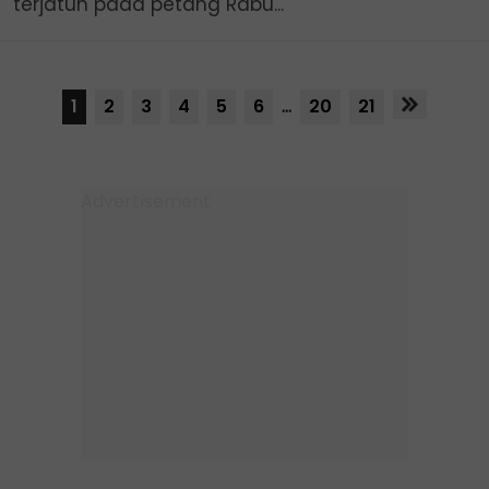
terjatuh pada petang Rabu...
1
2
3
4
5
6
...
20
21