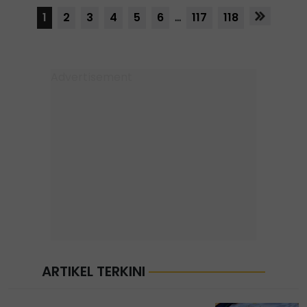
1
2
3
4
5
6
...
117
118
ARTIKEL TERKINI