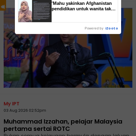
'Mahu yakinkan Afghanistan
pendidikan untuk wanita tak
bercanggah Islam'
iZooto
Powered by
My IPT
03 Aug 2026 02:52pm
Muhammad Izzahan, pelajar Malaysia
pertama sertai ROTC