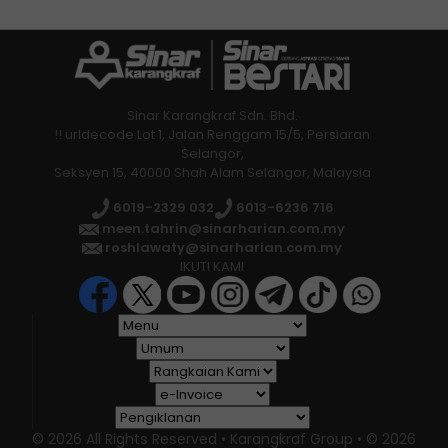
Sinar Karangkraf Sdn. Bhd.
!! urldecode Lot 1, Jalan Renggam 15/5, Persiaran
Selangor,
Seksyen 15, 40000 Shah Alam Selangor, Malaysia
6019-2329 032
6013-6236 716
meen.tahrin@sinarharian.com.my
roshlawaty@sinarharian.com.my
IKUTI KAMI
© 2026 All Rights Reserved • Karangkraf Group • © 2026