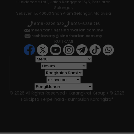
!! urldecode Lot 1, Jalan Renggam 15/5, Persiaran
Selangor,
Seksyen 15, 40000 Shah Alam Selangor, Malaysia
6019-2329 032
6013-6236 716
meen.tahrin@sinarharian.com.my
roshlawaty@sinarharian.com.my
IKUTI KAMI
© 2026 All Rights Reserved • Karangkraf Group • © 2026
Hakcipta Terpelihara • Kumpulan Karangkraf