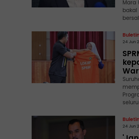
Mara 
bakal 
bersal
Buleti
24 Jun 
SPR
kep
War
Suruh
mempe
Progr
selur
Buleti
24 Jun 
'Ja