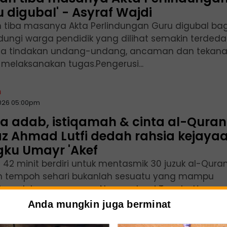
 digubal' - Asyraf Wajdi
 tiba masanya Akta Perlindungan Guru digubal bag
dungi warga pendidik yang dilihat semakin terded
a tindakan undang-undang, ancaman dan tekan
a melaksanakan tugas.Pengerusi...
n
2026 05:00pm
a adab, istiqamah & cinta al-Quran'
az Ahmad Lutfi dedah rahsia kejaya
gku Umayr 'Akef
m 42 minit berdiri untuk mentasmik 30 juzuk al-Qura
 tempoh sehari bukanlah sesuatu yang mampu
ukan oleh semua orang.Namun, bagi Tengku Umayr
Tengku Asyraf, cabaran besar itu...
Anda mungkin juga berminat