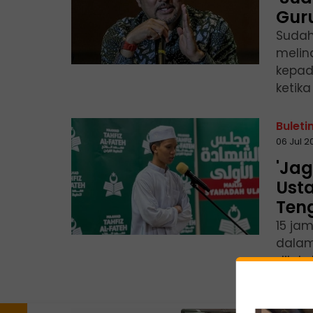
Guru
Sudah
melin
kepad
ketik
Buleti
06 Jul 
'Jag
Ust
Ten
15 ja
dalam
dilak
'Akef 