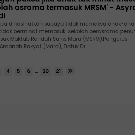
olah asrama termasuk MRSM' - Asyr
di
apa dinasihatkan supaya tidak memaksa anak-ana
tidak berminat memasuki sekolah berasrama penu
suk Maktab Rendah Sains Mara (MSRM).Pengerusi
 Amanah Rakyat (Mara), Datuk Dr...
4
5
6
...
20
21