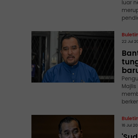
luar 
merup
pendid
Buleti
22 Jul 2
Bant
tun
baru
Pengu
Majli
memba
berke
Buleti
16 Jul 
'Su