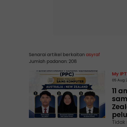
Senarai artikel berkaitan
asyraf
Jumlah padanan: 208
My IPT
05 Aug 
11 a
sam
Zea
pelu
Tidak