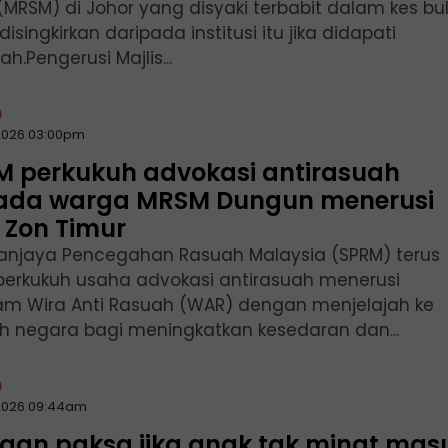
(MRSM) di Johor yang disyaki terbabit dalam kes bu
disingkirkan daripada institusi itu jika didapati
ah.Pengerusi Majlis...
n
2026 03:00pm
M perkukuh advokasi antirasuah
ada warga MRSM Dungun menerusi
 Zon Timur
anjaya Pencegahan Rasuah Malaysia (SPRM) terus
rkukuh usaha advokasi antirasuah menerusi
am Wira Anti Rasuah (WAR) dengan menjelajah ke
uh negara bagi meningkatkan kesedaran dan...
n
2026 09:44am
ngan paksa jika anak tak minat mas