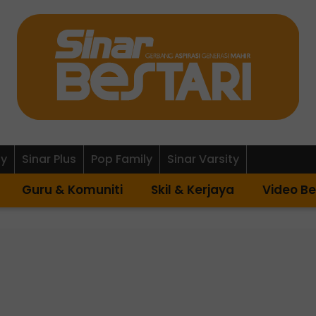
ly
Sinar Plus
Pop Family
Sinar Varsity
Guru & Komuniti
Skil & Kerjaya
Video Be