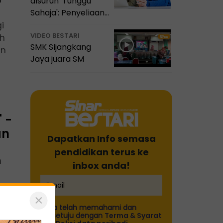
disuruh 'Tunggu
Sahaja': Penyeliaan
itu satu amanah
i
VIDEO BESTARI
ah
SMK Sijangkang
an
Jaya juara SM
 -
an
Dapatkan Info semasa
pendidikan terus ke
n
inbox anda!
×
Saya telah memahami dan
bersetuju dengan
Terma & Syarat