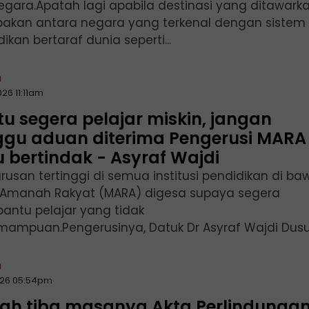
negara.Apatah lagi apabila destinasi yang ditawark
akan antara negara yang terkenal dengan sistem
ikan bertaraf dunia seperti...
n
026 11:11am
u segera pelajar miskin, jangan
ggu aduan diterima Pengerusi MARA
 bertindak - Asyraf Wajdi
rusan tertinggi di semua institusi pendidikan di b
s Amanah Rakyat (MARA) digesa supaya segera
ntu pelajar yang tidak
mampuan.Pengerusinya, Datuk Dr Asyraf Wajdi Dusuki
n
2026 05:54pm
dah tiba masanya Akta Perlindunga