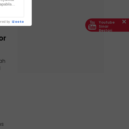
apabila
.
iZooto
Youtube
red by
Sinar
Bestari
or
dah
1
ns