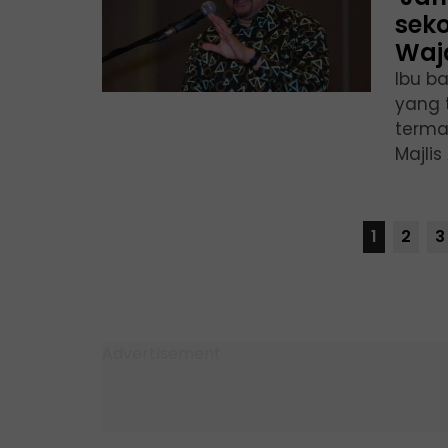
sek
Waj
Ibu b
yang 
terma
Majlis
1
2
3