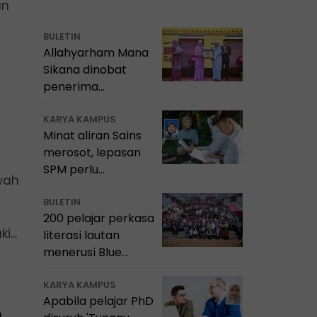
an
BULETIN
Allahyarham Mana
Sikana dinobat
penerima
Anugerah Sastera
Negara ke-16
KARYA KAMPUS
Minat aliran Sains
merosot, lepasan
SPM perlu
awah
bimbingan 'kompas
kerjaya'
BULETIN
200 pelajar perkasa
...
literasi lautan
menerusi Blue
School Malaysia
Marine Camp 2026
KARYA KAMPUS
Apabila pelajar PhD
n