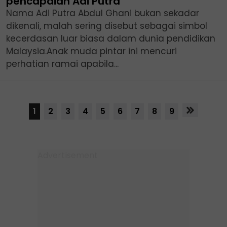
pencapaian Adi Putra
Nama Adi Putra Abdul Ghani bukan sekadar
dikenali, malah sering disebut sebagai simbol
kecerdasan luar biasa dalam dunia pendidikan
Malaysia.Anak muda pintar ini mencuri
perhatian ramai apabila...
1
2
3
4
5
6
7
8
9