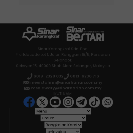
Sinar Karangkraf Sdn. Bhd.
!! urldecode Lot 1, Jalan Renggam 15/5, Persiaran
Selangor,
Seksyen 15, 40000 Shah Alam Selangor, Malaysia
6019-2329 032
6013-6236 716
meen.tahrin@sinarharian.com.my
roshlawaty@sinarharian.com.my
IKUTI KAMI