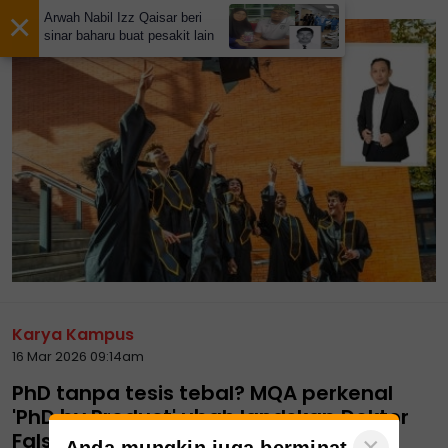
×
Arwah Nabil Izz Qaisar beri
sinar baharu buat pesakit lain
Karya Kampus
16 Mar 2026 09:14am
PhD tanpa tesis tebal? MQA perkenal
'PhD by Product' ubah landskap Doktor
Falsafah
×
Anda mungkin juga berminat