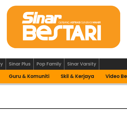
ly
Sinar Plus
Pop Family
Sinar Varsity
Guru & Komuniti
Skil & Kerjaya
Video Be