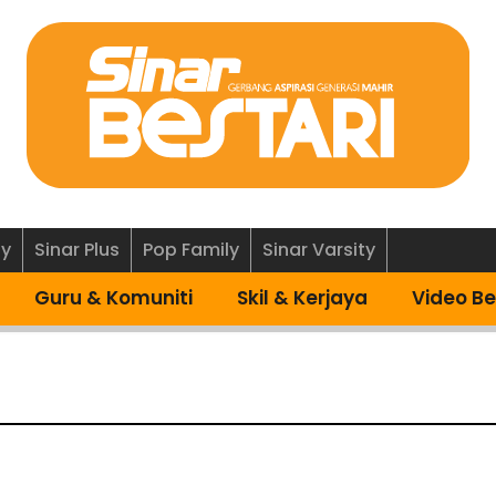
ly
Sinar Plus
Pop Family
Sinar Varsity
Guru & Komuniti
Skil & Kerjaya
Video Be