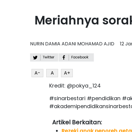
Meriahnya sor
NURIN DAMIA ADANI MOHAMAD AJID
12 J
A-
A
A+
Kredit: @pokya_124
#sinarbestari #pendidikan #a
#akademipendidikansinarbesta
Artikel Berkaitan:
Rezeki anak penoreh geta