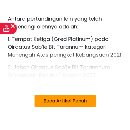
Antara pertandingan lain yang telah
dimenangi olehnya adalah:
1. Tempat Ketiga (Gred Platinum) pada
Qiraatus Sab’ie Bit Tarannum kategori
Menengah Atas peringkat Kebangsaan 2021
2. Johan Qiraatus Sab’ie Bit Tarannnum
(Menengah Rendah) Daerah 2020
3. Johan E-Qiraatus Sab’ie Bit Tarannum
bagi kategori Menengah Atas (Lelaki) di
Baca Artikel Penuh
peringkat Negeri Selangor 2021.