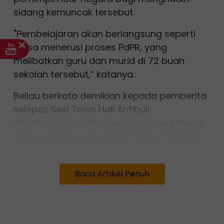
sidang kemuncak tersebut.
"Pembelajaran akan berlangsung seperti
biasa menerusi proses PdPR, yang
melibatkan guru dan murid di 72 buah
sekolah tersebut,” katanya.
Beliau berkata demikian kepada pemberita
selepas Sesi Town Hall Antibuli:
#GenerasiTanpaBuli bersama wakil murid
di bawah Kementerian Pendidikan Malaysia
(KPM) pada Isnin.
Sidang Kemuncak ASEAN ke-47 yang akan
Baca Artikel Penuh
berlangsung di Kuala Lumpur Oktober ini
bakal menghimpunkan pemimpin dunia
termasuk dari Amerika Syarikat, China,