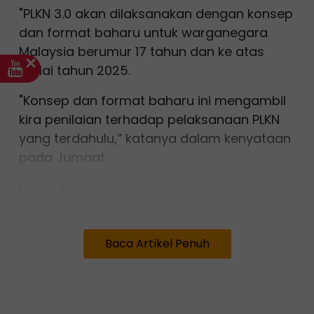
"PLKN 3.0 akan dilaksanakan dengan konsep
dan format baharu untuk warganegara
Malaysia berumur 17 tahun dan ke atas
mulai tahun 2025.
"Konsep dan format baharu ini mengambil
kira penilaian terhadap pelaksanaan PLKN
yang terdahulu,” katanya dalam kenyataan
pada Jumaat.
Beliau berkata demikian sebagai menjawab
kepada cadangan Pengerusi
Jawatankuasa Pilihan Khas (JKPK)
Baca Artikel Penuh
Pembinaan Negara Bangsa, Pendidikan dan
Pembangunan Sumber Manusia, Datuk Seri
Saifuddin Abdullah supaya kerajaan tidak
meneruskan pelaksanaan PLKN 3.0.