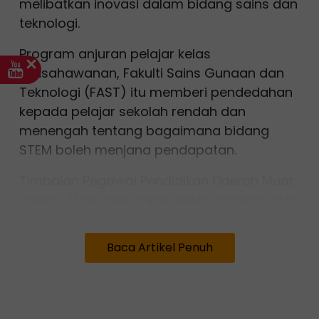
melibatkan inovasi dalam bidang sains dan
teknologi.
Program anjuran pelajar kelas
keusahawanan, Fakulti Sains Gunaan dan
Teknologi (FAST) itu memberi pendedahan
kepada pelajar sekolah rendah dan
menengah tentang bagaimana bidang
STEM boleh menjana pendapatan.
Timbalan Pegawai Pendidikan Daerah Muar,
Roslan Atan, meluahkan keterujaannya atas
usaha pelajar UTHM dalam memberi
pendedahan keusahawanan dalam bidang
Baca Artikel Penuh
STEM
kepada pelajar sekolah.
“Saya berharap program sebegini dibuat
secara berkala bagi membantu pelajar